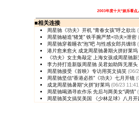
2003年度十大“娱乐看点
■
相关连接
周星驰《功夫》开机 “青春女孩”呼之欲出
周星驰秘造“猪笼” 铁手腕严禁<功夫>泄密
周星驰穿着睡衣“泡”吧 与性感女郎共缠绵
港片愈来愈火 成龙周星驰暑期火拼好莱坞
《功夫》女主角敲定 上海女孩成周星驰新
李力持打造新版周星驰 吴君如助阵无厘头
周星驰接受《首映》专访用英文搞笑
(06/
周星驰坚信“香港必胜”《功夫》七月开镜
(
成龙周星驰暑期“火拼”好莱坞
(06/23 11:41
周星驰喝酒寻欢作乐 先后与两美女“调情”
周星驰英文搞笑美国 《少林足球》八月开