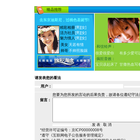
去东京迪斯尼，过桃色圣诞节
!
精彩相册
[男]
[女]
活力社员
[男]
[女]
魅力情人
[男]
[女]
美女
天若有情
·
和弦铃声：
帅哥
不帅照脸踢
很爱很爱你
有多少爱可
·
疯狂音效：
宝贝该起床了
甘撒热血写
请发表您的看法
用户：
您要为您所发的言论的后果负责，故请各位遵纪守法
留言：
*经营许可证编号：京ICP00000008号
*遵守《互联网电子公告服务管理规定》