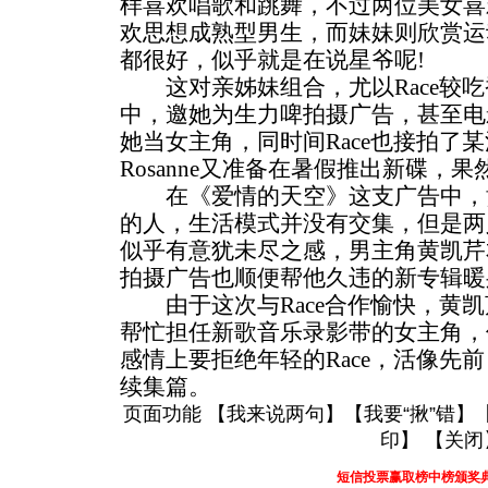
样喜欢唱歌和跳舞，不过两位美女喜
欢思想成熟型男生，而妹妹则欣赏运
都很好，似乎就是在说星爷呢!
这对亲姊妹组合，尤以Race较吃
中，邀她为生力啤拍摄广告，甚至电
她当女主角，同时间Race也接拍了
Rosanne又准备在暑假推出新碟，
在《爱情的天空》这支广告中，黄凯
的人，生活模式并没有交集，但是两
似乎有意犹未尽之感，男主角黄凯芹
拍摄广告也顺便帮他久违的新专辑暖
由于这次与Race合作愉快，黄凯
帮忙担任新歌音乐录影带的女主角，
感情上要拒绝年轻的Race，活像先
续集篇。
页面功能 【
我来说两句
】【
我要“揪”错
】
印
】 【
关闭
短信投票赢取榜中榜颁奖