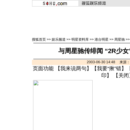
搜狐首页
>>
娱乐频道
>>
明星资料库
>>
港台明星
>>
周星驰
>
与周星驰传绯闻 “2R少
2003-06-30 14:48 来
页面功能 【
我来说两句
】【
我要“揪”错
】
印
】 【
关闭