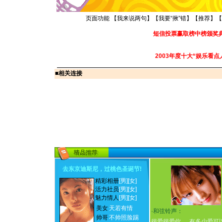
页面功能 【
我来说两句
】【
我要“揪”错
】【
推荐
】【
短信投票赢取榜中榜颁奖
2003年度十大“娱乐看点
■
相关连接
去东京迪斯尼，过桃色圣诞节
!
精彩相册
[男]
[女]
活力社员
[男]
[女]
魅力情人
[男]
[女]
美女
天若有情
·
和弦铃声：
帅哥
不帅照脸踢
很爱很爱你
有多少爱可