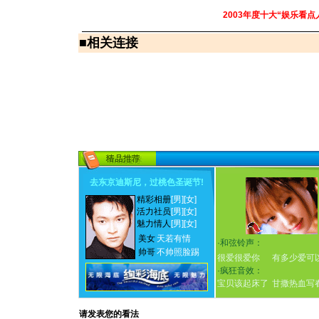
2003年度十大“娱乐看点
■
相关连接
去东京迪斯尼，过桃色圣诞节
!
精彩相册
[男]
[女]
活力社员
[男]
[女]
魅力情人
[男]
[女]
美女
天若有情
·
和弦铃声：
帅哥
不帅照脸踢
很爱很爱你
有多少爱可
·
疯狂音效：
宝贝该起床了
甘撒热血写
请发表您的看法