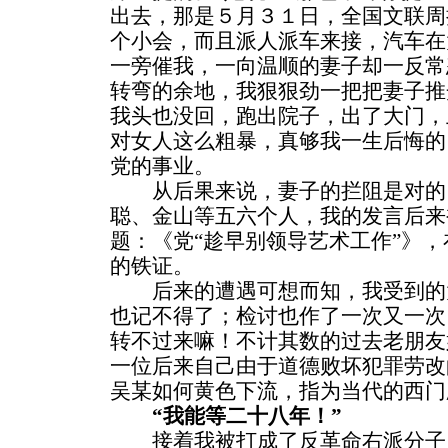
出去，那是５月３１日，全国文联周
个小会，而且派人派车来接，汽车在
一旁催我，一向温顺的妻子却一反常
转弯的余地，我狠狠劲一把把妻子推
我头也没回，跑出院子，出了大门，
对女人这么粗暴，真够我一生后悔的
党的事业。
从后果来说，妻子的拦阻是对的
聪、金山等五六个人，我的发言后来
题：《党“趁早别领导艺术工作”》
的铁证。
后来的遭遇可想而知，我受到的
也记不得了；检讨也作了一次又一次
转不过来嘛！不计其数的过去老朋友
一位后来自己由于道德败坏犯罪劳改
吴某如何黄色下流，指为当代的西门
“我能等二十八年！”
接着我被打成了反革命右派分子