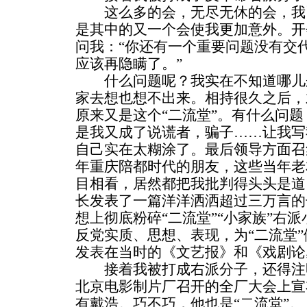
这么多的会，无尽无休的会，我
是其中的又一个会使我更加意外。开
问我：“你还有一个重要问题没有交
应该再隐瞒了。”
什么问题呢？我实在不知道哪儿
家去想也想不出来。相持很久之后，
原来又是这个“二流堂”。有什么问
是我又成了说谎者，骗子……让我写
自己实在太糊涂了。最后领导方面召
年重庆陪都时代的朋友，这些当年老
目相看，居然都把我批判得头头是道
长发表了一篇洋洋洒洒超过三万言的
想上彻底粉碎“二流堂”“小家族”右派
反党实质、思想、表现，为“二流堂
发表在当时的《文艺报》和《戏剧论
接着我被打成右派分子，还得注
北京电影制片厂召开的全厂大会上宣
有戴浩。巧不巧，他也是“二流堂”。