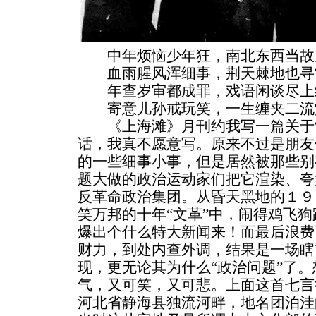
中年烦恼少年狂，南北东西当故
血雨腥风浑细事，荆天棘地也寻
年查岁审都成罪，戏语闲谈尽上
寄意儿孙戒玩笑，一生缠夹二流
《上海滩》月刊约我写一篇关于“
话，我真不愿意写。原来不过是朋友
的一些细事小事，但是居然被那些别
题大做的政治运动家们把它渲染、夸
反革命政治集团。从昏天黑地的１９
笑万邦的十年“文革”中，闹得鸡飞
爆出个什么特大新闻来！而最后浪费
财力，到处内查外调，结果是一场瞎
现，更无论其为什么“政治问题”了
气，又可笑，又可悲。上面这首七言
河北省静海县独流河畔，地名团泊洼