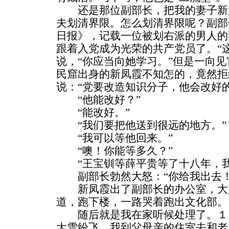
还是那位副部长，把我的妻子新
夫划清界限。怎么划清界限呢？副部
日报》，记载一位被划右派的男人的
跟着入党成为光荣的共产党员了。“
说，“你应当向她学习。”但是一向
民窟出身的新凤霞不知怎的，竟然拒
说：“党要改造知识分子，他会改好的
“他能改好？”
“能改好。”
“我们要把他送到很远的地方。”
“我可以等他回来。”
“噢！你能等多久？”
“王宝钏等薛平贵等了十八年，我
副部长勃然大怒：“你给我出去！
新凤霞出了副部长的办公室，大
道，跑下楼，一路哭着跑出文化部。
随后就是我在家听候处理了。１
大雪纷飞，我到父母亲的住室去和老