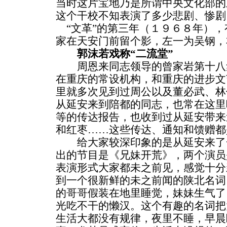
当时这片宝地乃是所谓中央文化部的
这个干校不知表演了多少悲剧、惨剧
“文革”的第三年（１９６８年），
家在天安门前留个影，左一为吴钢，
郭沫若戏称“二流堂”
周恩来同志领导的曾家岩第十八
在重庆的常设机构，和重庆的进步文
里就多次见到过周公以及董必武、林
从延安来到陪都的同志，也常在这里
等的传达报告，也收到过从延安带来
和红枣……这些传达、通知和馈赠都
给大家较深印象的是从延安来了
出的节目是《兄妹开荒》，两个演员
表演形式大家都未之前见，感觉十分
到一个很新鲜的未之前闻的陕北名词
的哥哥假装在地里睡觉，妹妹生气了
光吃不干的懒汉。这个有趣的名词把
生活大都没有规律，夜里不睡，早晨