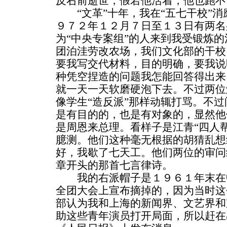
反右前逝世，假若他活着，他也跑不
“文革”十年，我在“五七干校”消
９７２年１２月７日至１３日有两名
为“中央专案组”的人来到我受锻炼
团泊洼劳改农场，我们文化部的干校
要我写交代材料，目的明确，要我说
种凭空捏造的问题我怎能回答得出来
就一天一天软磨硬泡下去。不过两位
像学生“造反派”那样动辄打骂。不
是有目的的，也是有对象的，显然他
是周恩来总理。看样子是江青“四人
臆测。他们这种毫无根据的胡猜乱想
好，我歇了七天工。他们两位的审问
章开头的那首七言律诗。
我的右派帽子是１９６１年末在
全团大会上宣布摘掉的，因为当时这
部认为我和上海的新闻界、文艺界和
助这些青年演员打开局面，所以赶在