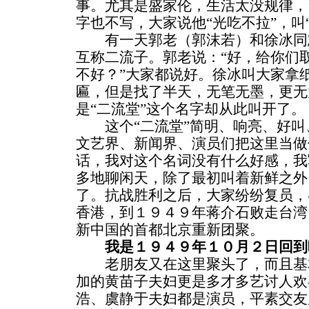
事。尤其是盛家伦，生活太没规律，
字也不写，大家说他“光吃不拉”，叫
有一天郭老（郭沫若）和徐冰同
互称二流子。郭老说：“好，给你们
不好？”大家都说好。徐冰叫大家拿
匾，但是找了半天，无笔无墨，更无
是“二流堂”这个名字却从此叫开了。
这个“二流堂”简明、响亮、好叫
文艺界、新闻界、演员们把这里当做
话，我对这个名词没有什么好感，我
多地聊闲天，除了最初叫着新鲜之外
了。抗战胜利之后，大家纷纷复员，
香港，到１９４９年蒋介石败走台湾
新中国的首都北京重新团聚。
我是１９４９年１０月２日回到
老朋友又在这里聚头了，而且基
加的黄苗子夫妇更是多才多艺讨人欢
浩、虞静于夫妇都是演员，平素交友