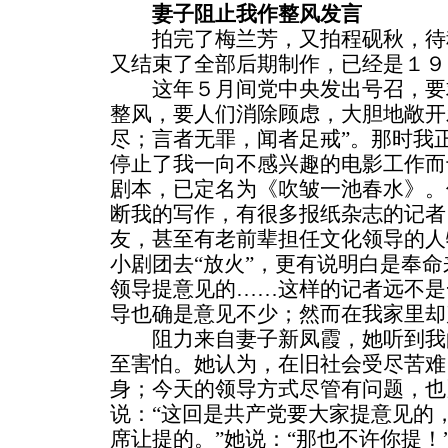
妻子阻止我作整风发言
拍完了梅兰芳，又拍程砚秋，待
又结束了全部后期制作，已经是１９
这年５月间党中央发出号召，要
整风，要人们消除顾虑，大胆地敞开
尽；言者无罪，闻者足戒”。那时我
停止了我一向不感兴趣的电影工作而
剧本，已定名为《吹皱一池春水》。
断我的写作，有很多报纸杂志的记者
友，甚至有老前辈担任文化领导的人
小剧团去“放火”，更有说明白是奉
领导提意见的……这样的记者远不是
导也确是意见不少；然而在我家里却
阻力来自妻子新凤霞，她听到我
至害怕。她认为，在旧社会受尽苦难
身；今天的领导方式尽管有问题，也
说：“这回是共产党要大家提意见的
席让提的。”她说：“那也不许你提！