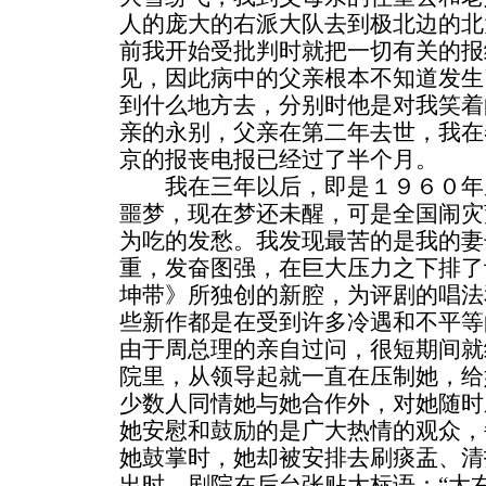
人的庞大的右派大队去到极北边的北
前我开始受批判时就把一切有关的报
见，因此病中的父亲根本不知道发生
到什么地方去，分别时他是对我笑着
亲的永别，父亲在第二年去世，我在
京的报丧电报已经过了半个月。
我在三年以后，即是１９６０年
噩梦，现在梦还未醒，可是全国闹灾
为吃的发愁。我发现最苦的是我的妻
重，发奋图强，在巨大压力之下排了
坤带》所独创的新腔，为评剧的唱法
些新作都是在受到许多冷遇和不平等
由于周总理的亲自过问，很短期间就
院里，从领导起就一直在压制她，给
少数人同情她与她合作外，对她随时
她安慰和鼓励的是广大热情的观众，
她鼓掌时，她却被安排去刷痰盂、清
出时，剧院在后台张贴大标语：“大