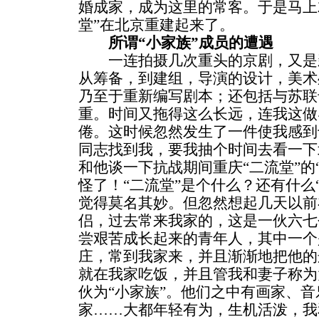
婚成家，成为这里的常客。于是马上
堂”在北京重建起来了。
所谓“小家族”成员的遭遇
一连拍摄几次重头的京剧，又是
从筹备，到建组，导演的设计，美术
乃至于重新编写剧本；还包括与苏联
重。时间又拖得这么长远，连我这做
倦。这时候忽然发生了一件使我感到
同志找到我，要我抽个时间去看一下
和他谈一下抗战期间重庆“二流堂”的
怪了！“二流堂”是个什么？还有什么
觉得莫名其妙。但忽然想起几天以前
侣，过去常来我家的，这是一伙六七
尝艰苦成长起来的青年人，其中一个
庄，常到我家来，并且渐渐地把他的
就在我家吃饭，并且管我和妻子称为
伙为“小家族”。他们之中有画家、
家……大都年轻有为，生机活泼，我