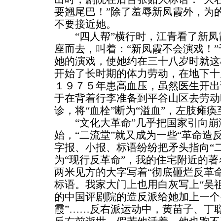
要翘尾巴！”除了羞辱新凤霞外，为
不要接近她。
“四人帮”横行时，江青看了新凤
座而去，叫着：“新凤霞不会演戏！
她的演戏，使她约在三十八岁时就这
开始了长时期的体力劳动，在地下十
１９７５年患高血压，虽然医生开出
于在背着行李准备到平谷山区去劳动
诊，将“血栓”断为“溢血”，左肢瘫
“文化大革命”几乎把国家引向崩溃
始，“二流堂”就又成为一些“革命造
字报、小报、标语纷纷把矛头指向“
为“现行反革命”，我的住宅附近的
两米见方的大字写着“彻底砸烂反革
标语。我家大门上也用白灰写上“吴
的中国评剧院的造反派给她加上一个
霞”……反右派运动中，黄苗子、丁