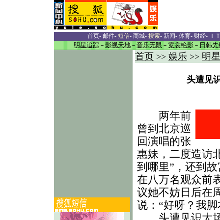
首页
-
邮件
-
短信
-
商城
-
搜索
-
新闻
-
体育
-
财经
-
Ｉ
明星追踪
－
影视天地
－
音乐无限
－
霓裳艳影
－
日韩先
首页
娱乐
明
>>
>>
头遭见识
两年前
曾到北京巡
回演唱的张
惠妹，二度造访
到哪里”，还到
在八万名观众前
议她不妨日后在
说：“好呀？我脚
头遭见识大