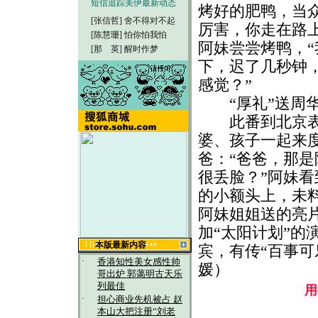
短信追踪美伊最新动态
烤好的肥鸭，当
[张信哲]
舍不得对不起
厉害，你走在路
[陈慧珊]
怕你怕我怕
阿妹尝尝烤鸭，“
[那 英]
醒时作梦
下，迟了几秒钟
感觉？”
“厚礼”送周华
此番到北京表演
婆、孩子一起来
爸：“爸爸，那
很丢脸？”阿妹
的小额头上，未
阿妹姐姐送的亮
加“太阳计划”的
本版最新内容
宾，有传“百事可
·
香港知性美女感性帅
媛）
哥出炉 郭蔼明古天乐
列最佳
用
·
担心商业先机被占 赵
本山大把注册“刘老