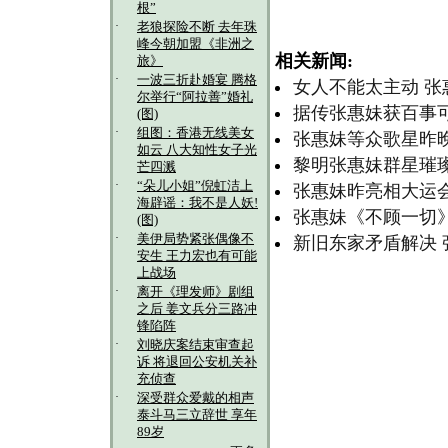
根”
·
老狼探险不断 去年珠
峰今朝加盟《非洲之
相关新闻:
旅》
·
一波三折赴婚宴 腾格
女人不能太主动 张
尔举行“阿拉善”婚礼
据传张惠妹获百事可
(图)
·
组图：香港无线美女
张惠妹等众歌星昨晚
如云 八大知性女子光
黎明张惠妹群星璀璨
芒四溅
·
“朵儿小姐”倪虹洁上
张惠妹昨亮相大运
海辟谣：我不是人妖!
张惠妹《不顾一切》
(图)
·
美伊局势紧张偶像不
新旧东家矛盾解决
安生 王力宏也有可能
上战场
·
离开《理发师》剧组
之后 姜文兵分三路冲
锋陷阵
·
刘晓庆案结束审查起
诉 将退回公安机关补
充侦查
·
深受群众爱戴的相声
泰斗马三立辞世 享年
89岁