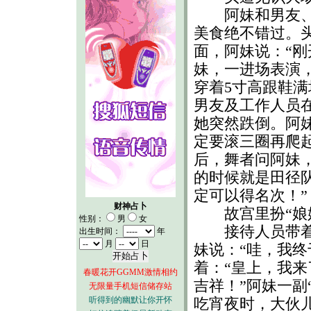
阿妹和男友、经
美食绝不错过。
面，阿妹说：“刚
妹，一进场表演
穿着5寸高跟鞋
男友及工作人员
她突然跌倒。阿
定要滚三圈再爬
后，舞者问阿妹，
的时候就是田径
定可以得名次！”
财神占卜
故宫里扮“娘
性别：
男
女
接待人员带着她
出生时间：
年
月
日
妹说：“哇，我终
着：“皇上，我来
春暖花开GGMM激情相约
吉祥！”阿妹一副
无限量手机短信储存站
听得到的幽默让你开怀
吃宵夜时，大伙