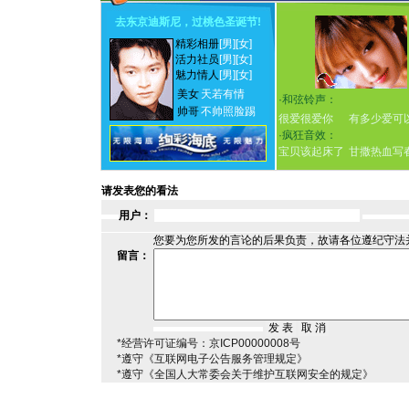
去东京迪斯尼，过桃色圣诞节
!
精彩相册
[男]
[女]
活力社员
[男]
[女]
魅力情人
[男]
[女]
美女
天若有情
·
和弦铃声：
帅哥
不帅照脸踢
很爱很爱你
有多少爱可
·
疯狂音效：
宝贝该起床了
甘撒热血写
请发表您的看法
用户：
您要为您所发的言论的后果负责，故请各位遵纪守法
留言：
*经营许可证编号：京ICP00000008号
*遵守《互联网电子公告服务管理规定》
*遵守《全国人大常委会关于维护互联网安全的规定》