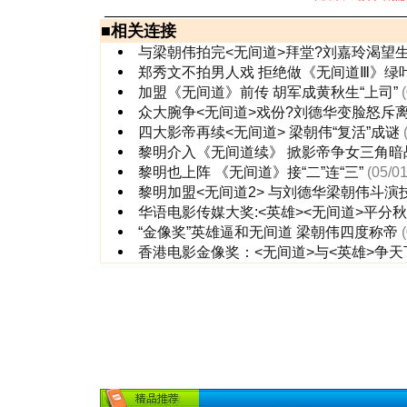
■
相关连接
与梁朝伟拍完<无间道>拜堂?刘嘉玲渴望
郑秀文不拍男人戏 拒绝做《无间道Ⅲ》绿
加盟《无间道》前传 胡军成黄秋生“上司”
众大腕争<无间道>戏份?刘德华变脸怒斥
四大影帝再续<无间道> 梁朝伟“复活”成谜
黎明介入《无间道续》 掀影帝争女三角暗
黎明也上阵 《无间道》接“二”连“三”
(05/01
黎明加盟<无间道2> 与刘德华梁朝伟斗演
华语电影传媒大奖:<英雄><无间道>平分
“金像奖”英雄逼和无间道 梁朝伟四度称帝
香港电影金像奖：<无间道>与<英雄>争天