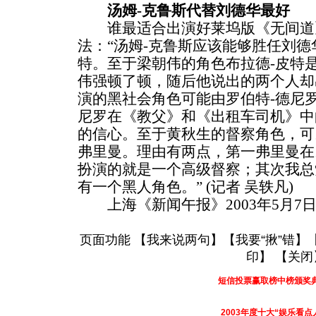
汤姆-克鲁斯代替刘德华最好
谁最适合出演好莱坞版《无间道
法：“汤姆-克鲁斯应该能够胜任刘
特。至于梁朝伟的角色布拉德-皮特
伟强顿了顿，随后他说出的两个人却
演的黑社会角色可能由罗伯特-德尼
尼罗在《教父》和《出租车司机》中
的信心。至于黄秋生的督察角色，可
弗里曼。理由有两点，第一弗里曼在
扮演的就是一个高级督察；其次我总
有一个黑人角色。” (记者 吴轶凡)
上海《新闻午报》2003年5月7日
页面功能 【
我来说两句
】【
我要“揪”错
】
印
】 【
关闭
短信投票赢取榜中榜颁奖
2003年度十大“娱乐看点