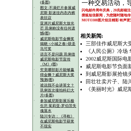
一种交易活动，
(多图)
·
图文:不满烂片参展威
闪电邮件周年庆典，20兆邮箱
尼斯 影迷挂内衣内裤
搜狐短信新闻，为您随时随地传
表抗议
MOTO388图片炫目精彩
铃声更
·
亚洲片威尼斯大放光
芒 巩俐称没有任何遗
憾(图)
相关新闻:
·
威尼斯电影节金狮奖
三部佳作威尼斯大
揭晓 <小城之春>获圣
马可奖
《人民公厕》冷场 
·
语言不是问题 巩俐借
2002威尼斯国际
威尼斯电影节宣传
《M》(图)
威尼斯电影节负面
·
究竟哪部影片能够赢
到威尼斯影展抢镜头
得金狮？威尼斯大奖
预测(图)
田壮壮卖片子、陆
·
谁说我不会讲英文？
《美丽时光》威尼斯
巩俐首次接拍科幻大
片(多图)
·
参加威尼斯影展乐极
生悲 茱莉亚-罗伯茨失
魂落水
·
陆川专访：《寻枪》
在威尼斯电影节获奖
不现实