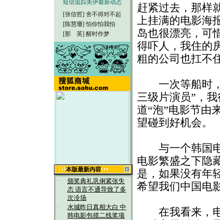
短信追踪美伊最新动态
赶紧过去，那样
[张信哲]
舍不得对不起
上挂满的电影海
[陈慧珊]
怕你怕我怕
岛也很漂亮，可
[那 英]
醒时作梦
得吓人，我住的房
粗的公司也扛不
一次等船时，旁
三级片演员”，
道“泡”电影节由
望碰到好机会。
与一个韩国电影
电影繁盛之下隐
本版最新内容
是，如果没有年
·
颁奖典礼巩俐紧张失
希望我们中国电
态 语言不通导致了多
次冷场
·
水城昨日真相大白 中
在我看来，电影
韩电影包揽二线奖项