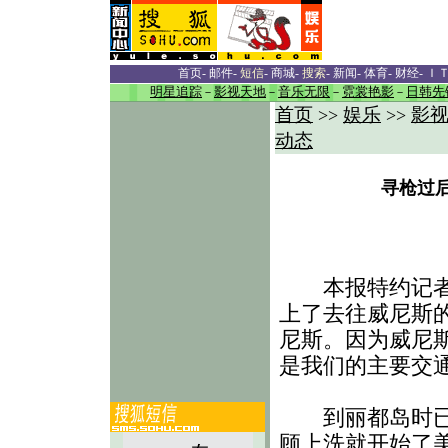
首页
-
邮件
-
短信
-
商城
-
搜索
-
新闻
-
体育
-
财经
-
Ｉ
明星追踪
－
影视天地
－
音乐无限
－
霓裳艳影
－
日韩先
首页
娱乐
影
>>
>>
动态
寻枪过
本报特约记者陆
上了去往威尼斯
尼斯。因为威尼
是我们的主要交通
到丽都岛时已是
顾上洗就开始了