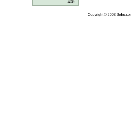
更多
...
Copyright © 2003 Sohu.com 