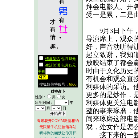
拜会电影人、开
受一是累，二是
9月3日下午，
导演席上，观众
好，声音动听得
起立致谢，我知
放映结束了都会
时由于文化历史
有机会和观众直
利媒体的采访。
财神占卜
更多的是炒作，是
性别：
男
女
利媒体更关注电
出生时间：
年
月
日
整的事来琢磨，
间来琢磨这部电
春暖花开GGMM激情相约
戏，处女作是怎
无限量手机短信储存站
听得到的幽默让你开怀
接下来的一整天