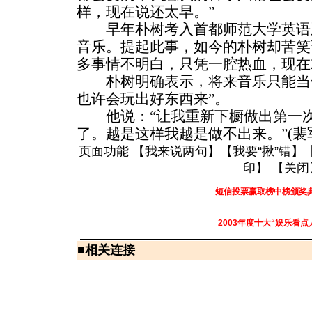
样，现在说还太早。”
早年朴树考入首都师范大学英语
音乐。提起此事，如今的朴树却苦笑
多事情不明白，只凭一腔热血，现在
朴树明确表示，将来音乐只能当他
也许会玩出好东西来”。
他说：“让我重新下橱做出第一次
了。越是这样我越是做不出来。”(裴
页面功能 【
我来说两句
】【
我要“揪”错
】
印
】 【
关闭
短信投票赢取榜中榜颁奖
2003年度十大“娱乐看点
■
相关连接