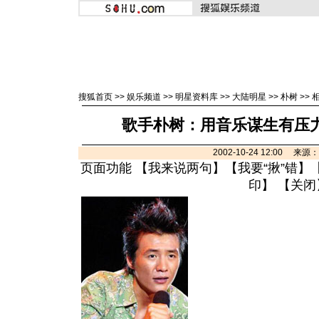
搜狐首页
>>
娱乐频道
>>
明星资料库
>>
大陆明星
>>
朴树
>>
歌手朴树：用音乐谋生有压力
2002-10-24 12:00 来
页面功能 【
我来说两句
】【
我要“揪”错
】
印
】 【
关闭