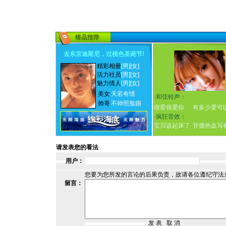
去东京迪斯尼，过桃色圣诞节
!
精彩相册
[男]
[女]
活力社员
[男]
[女]
魅力情人
[男]
[女]
美女
天若有情
·
和弦铃声：
帅哥
不帅照脸踢
很爱很爱你
有多少爱可
·
疯狂音效：
宝贝该起床了
甘撒热血写
请发表您的看法
用户：
您要为您所发的言论的后果负责，故请各位遵纪守法
留言：