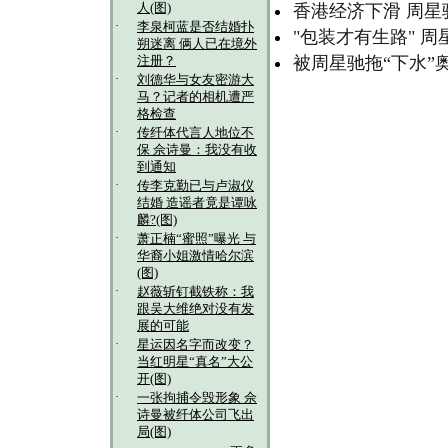
人(图)
香港经济下滑 周
·
李泉柯蓝是否结婚扑
"包装才有生路" 
朔迷离 俩人已在境外
被周星驰拖“下水”
注册？
·
刘德华与女友密游大
马？记者的相机遭严
格检查
·
传纤体代言人地位不
保 佘诗曼：我没有收
到通知
·
传李克勤已与卢淑仪
结婚 造谣者竟是谭咏
麟?(图)
·
萧正楠“蜜照”曝光 与
华裔小姐激情哈尔滨
(图)
·
赵薇斩钉截铁称：我
跟吴大维绝对没有发
展的可能
·
星运因名字而改变？
当红明星“真名”大公
开(图)
·
一张拘捕令毁形象 佘
诗曼被纤体公司飞出
局(图)