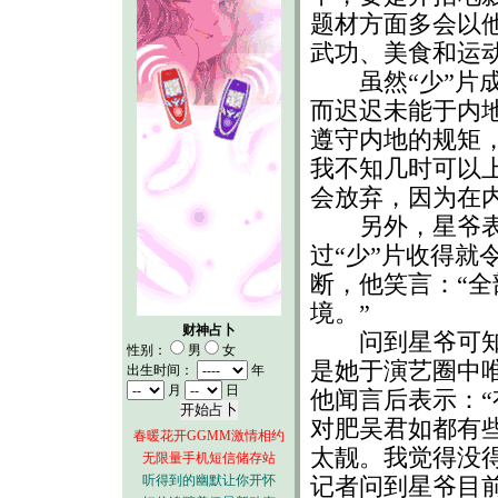
题材方面多会以
武功、美食和运
虽然“少”片成
而迟迟未能于内
遵守内地的规矩
我不知几时可以
会放弃，因为在
另外，星爷表示
过“少”片收得就
断，他笑言：“
境。”
财神占卜
问到星爷可知吴
性别：
男
女
是她于演艺圈中唯
出生时间：
年
月
日
他闻言后表示：
对肥吴君如都有
春暖花开GGMM激情相约
太靓。我觉得没得
无限量手机短信储存站
听得到的幽默让你开怀
记者问到星爷目