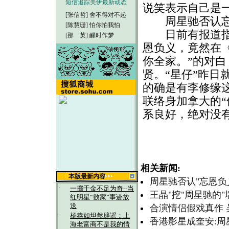
短信追踪美伊最新动态
说笑表示自己是
[张信哲]
舍不得对不起
周星驰否认忘
[陈慧珊]
怕你怕我怕
日前有报道指成
[那 英]
醒时作梦
恩负义，竟然在
你全家。”的对
贤。“星仔”昨日
的确是有李修缘
联络身加拿大的“
系良好，绝对没
相关新闻:
本版最新内容
周星驰否认"忘恩负
·
一掷千金不足为奇--当
王晶"挖"周星驰的"
红明星“败家”事迹放
送
合演情侣假戏真作
·
杨恭如坦然辟谣：上
香港影星成奎安:
海老富商不是我的情