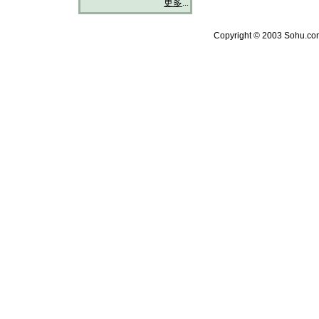
更多
...
Copyright © 2003 Sohu.com 