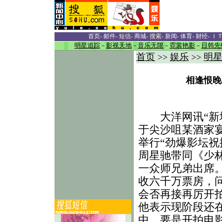
首页
-
邮件
-
短信
-
商城
-
搜索
-
新闻
-
体育
-
财经
-
Ｉ
明星追踪
－
影视天地
－
音乐无限
－
霓裳艳影
－
日韩先
首页
娱乐
明
>>
>>
相逢恨晚
大洋网讯“新城
于尖沙咀某酒家
举行“劲爆影坛祝
周星驰带同《少
一众师兄弟出席
收六千万票房，
会否再接再厉开
他表示现阶段还
中，要是开拍电