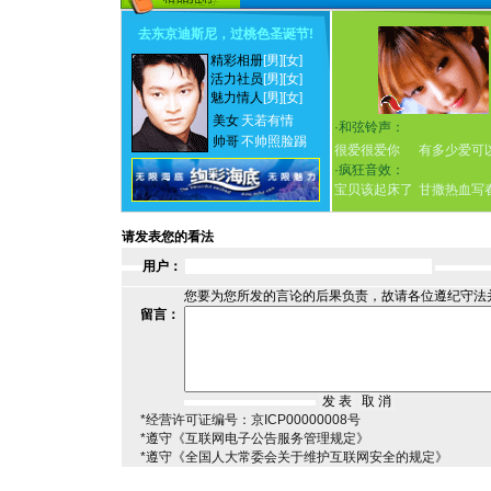
去东京迪斯尼，过桃色圣诞节
!
精彩相册
[男]
[女]
活力社员
[男]
[女]
魅力情人
[男]
[女]
美女
天若有情
·
和弦铃声：
帅哥
不帅照脸踢
很爱很爱你
有多少爱可
·
疯狂音效：
宝贝该起床了
甘撒热血写
请发表您的看法
用户：
您要为您所发的言论的后果负责，故请各位遵纪守法
留言：
*经营许可证编号：京ICP00000008号
*遵守《互联网电子公告服务管理规定》
*遵守《全国人大常委会关于维护互联网安全的规定》