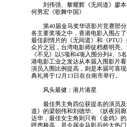
刘伟强、黎耀辉《无间道》廖本榕
何男宏《歌舞中国》
第40届金马奖华语影片竞赛部分
各主要奖项之中，香港电影入围占了
最佳剧情片的《无间道》和《PTU》
众片之冠，台湾电影师徒档蔡明亮、
《不见》以5项和4项入围分列4、5
港电影工业之发达从本届入围影片看
演员入围比例提高，则是本届可喜现
典礼将于12月13日在台南市举行。
风头最健：港片港星
最佳男主角四位获提名的演员及
道》的梁朝伟和刘德华、《妖夜回廊
达华，最佳女主角则只有《金鸡》的
呼声极高，是今届金马影后的大热门