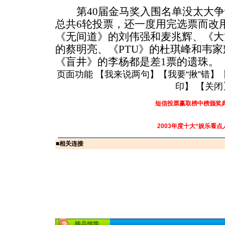
第40届金马奖入围名单没太大争
总共6轮投票，还一度用完选票而改
《无间道》的刘伟强和麦兆辉、《大
的蔡明亮、《PTU》的杜琪峰和韦
《盲井》的李杨都是差1票的遗珠。
页面功能 【
我来说两句
】【
我要“揪”错
】
印
】 【
关闭
短信投票赢取榜中榜颁奖
2003年度十大“娱乐看点
■
相关连接