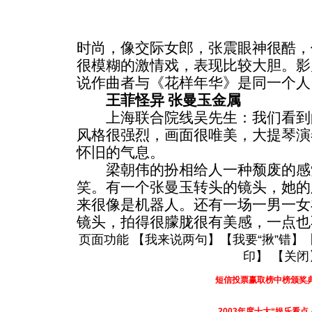
时尚，像交际女郎，张震眼神很酷，
很模糊的激情戏，表现比较大胆。影
说作曲者与《花样年华》是同一个人
王菲怪异 张曼玉金属
上海联合院线吴先生：我们看到
风格很强烈，画面很唯美，大提琴演
怀旧的气息。
梁朝伟的扮相给人一种颓废的感
笑。有一个张曼玉转头的镜头，她的
来很像是机器人。还有一场一男一女
镜头，拍得很朦胧很有美感，一点也
页面功能 【
我来说两句
】【
我要“揪”错
】
印
】 【
关闭
短信投票赢取榜中榜颁奖
2003年度十大“娱乐看点