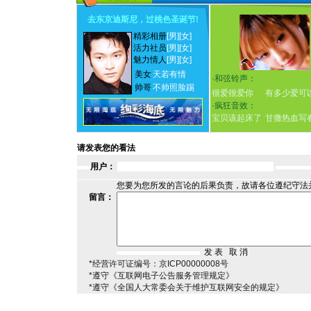
去东京迪斯尼，过桃色圣诞节
!
精彩相册
[男]
[女]
活力社员
[男]
[女]
魅力情人
[男]
[女]
美女
天若有情
·
和弦铃声：
帅哥
不帅照脸踢
很爱很爱你
有多少爱可
·
疯狂音效：
宝贝该起床了
甘撒热血写
请发表您的看法
用户：
您要为您所发的言论的后果负责，故请各位遵纪守法
留言：
*经营许可证编号：京ICP00000008号
*遵守《互联网电子公告服务管理规定》
*遵守《全国人大常委会关于维护互联网安全的规定》