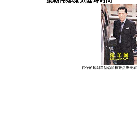
梁朝伟落魄 刘嘉玲时尚
伟仔的这副造型恐怕很难点燃美眉