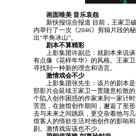
画面唯美 音乐哀怨
新快报综合报道 目前，王家卫破
内举行了一次《2046》剪辑片段的
出“半角冰山”。
剧本不算精彩
上影集团许副总：就剧本来说谈
有点像《花样年华》的风格。王家卫
寻找到一种新的理念和语言。
激情戏会不少
上影集团张先生：该片的剧本是
部影片会延续王家卫一贯随意松散的
个陷入创作困惑的作家来到一家计时旅
苦思，在旅馆创作期间，邂逅了形形
去与未来之间跳跃，更交杂着他与几
馆客人的情欲生活对他创作的影响和
剧。激情戏应该也不少。