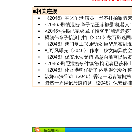
■
相关连接
《2046》春光乍泄 演员一丝不挂拍激情
<2046>剧情泄密 章子怡王菲都是“机器人”
<2046>拍摄已完成 章子怡客串“黑道老婆”
梁朝伟章子怡澳门拍《2046》数百影迷围
《2046》澳门复工兴师动众 巨型黑布封
杜可风曝光《2046》:作家、妓女闯异
《2046》保安承认受贿 愿意向廉署提供
<2046>剧照泄密事件续:被拘记者已获释
《2046》让香港狗仔折了 内地娱记要咋
涉嫌非法采访《2046》香港一记者遭拘捕
忽然一周娱记涉嫌贿赂 《2046》保安被