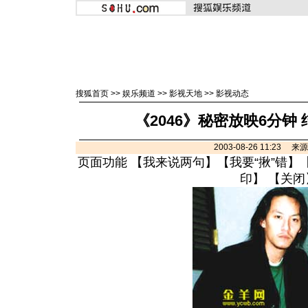
搜狐首页
>>
娱乐频道
>>
影视天地
>>
影视动态
《2046》秘密放映6分钟
2003-08-26 11:23 
页面功能 【
我来说两句
】【
我要“揪”错
】
印
】 【
关闭