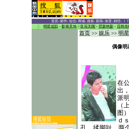
首页
-
邮件
-
短信
-
商城
-
搜索
-
新闻
-
体育
-
财经
-
Ｉ
明星追踪
－
影视天地
－
音乐无限
－
霓裳艳影
－
日韩先
首页
娱乐
明
>>
>>
偶像明
两
以
在
出
派
（
图
ｄ
孔、揉脚趾，两