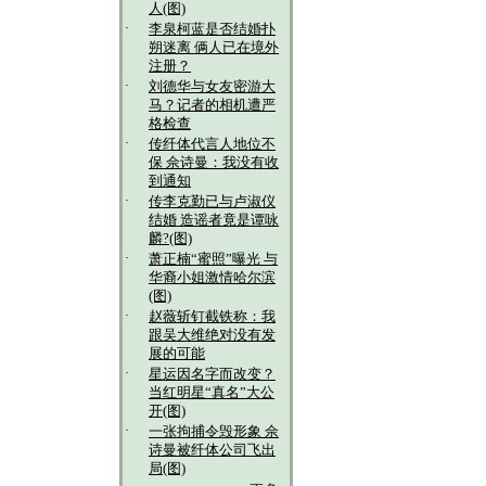
人(图)
·
李泉柯蓝是否结婚扑
朔迷离 俩人已在境外
注册？
·
刘德华与女友密游大
马？记者的相机遭严
格检查
·
传纤体代言人地位不
保 佘诗曼：我没有收
到通知
·
传李克勤已与卢淑仪
结婚 造谣者竟是谭咏
麟?(图)
·
萧正楠“蜜照”曝光 与
华裔小姐激情哈尔滨
(图)
·
赵薇斩钉截铁称：我
跟吴大维绝对没有发
展的可能
·
星运因名字而改变？
当红明星“真名”大公
开(图)
·
一张拘捕令毁形象 佘
诗曼被纤体公司飞出
局(图)