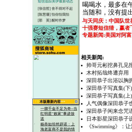
短信追踪美伊最新动态
喝喝水，最多在
[张信哲]
舍不得对不起
当随和，没有提
[陈慧珊]
怕你怕我怕
与天同庆：中国队世
[那 英]
醒时作梦
十强赛短信猜，赢者
专题新闻:美国对阿
相关新闻:
帅哥元彬挖鼻孔见
木村拓哉终遭弃用 
深田恭子出浴以胸
深田恭子写真集(下
深田恭子写真集(上
本版最新内容
人气偶像深田恭子也
·
一掷千金不足为奇--当
深田恭子闲来念咒
红明星“败家”事迹放
日本影星深田恭子设
送
·
杨恭如坦然辟谣：上
《Swimming》
海老富商不是我的情