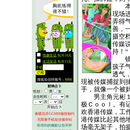
本报
现场
弄得
善，
摄空
传媒
持！”
镜头
孩子
透气
现被传媒捕捉到
财神占卜
手，就像一个被
性别：
男
女
男主角元彬１０
出生时间：
年
月
日
极Ｃｏｏｌ。有
欢香港传媒，工
春暖花开GGMM激情相约
港传媒比起其他
无限量手机短信储存站
听得到的幽默让你开怀
场毫无架子，拍