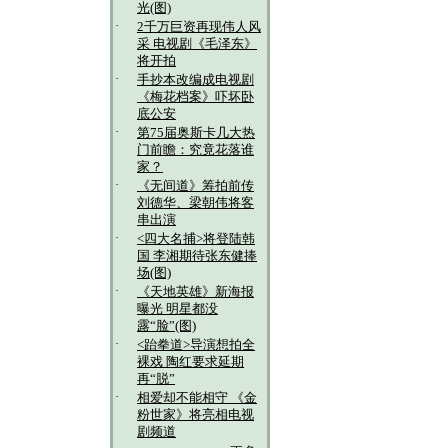
光(图)
·
2千万巨资再现伟人风
采 电视剧《毛泽东》
将开拍
·
手抄本改编成电视剧
《梅花档案》吓坏卧
底公安
·
第75届奥斯卡几大热
门前瞻：究竟花落谁
家？
·
《无间道》筹拍前传
刘德华、梁朝伟将客
串出演
·
<四大名捕>将登陆韩
国 李湘期待张东健捧
场(图)
·
《天地英雄》新海报
曝光 明星都没
露“脸”(图)
·
<跆拳道>导演想拍全
裸戏 陶红要求延期
再“脱”
·
相爱却不能相守 《金
粉世家》将亮相电视
剧频道