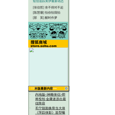
短信追踪美伊最新动态
[张信哲]
舍不得对不起
[陈慧珊]
怕你怕我怕
[那 英]
醒时作梦
本版最新内容
·
内地版<神雕侠侣>即
将投拍 金庸迷选出最
佳阵容
·
毛宁脱胎换骨当大侠
《萍踪侠影》造型曝