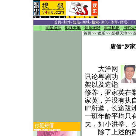
首页
-
邮件
-
短信
-
商城
-
搜索
-
新闻
-
体育
-
财经
-
Ｉ
明星追踪
－
影视天地
－
音乐无限
－
霓裳艳影
－
日韩先
首页
>>
娱乐
>>
影视天地
>>
唐僧"罗
大洋网
讯论粤剧功
架以及造诣
修养，罗家英在
家英，并没有执
Ⅱ”所邀，长途
一班年龄平均只
夫，如小洪拳、
除了上述的武术