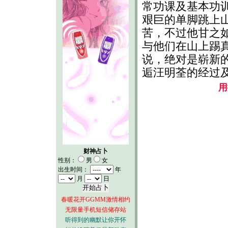
常功课及基本功
艰巨的单脚跳上
苦，不过他甘之
与他们在山上踢真
说，绝对是崭新
逅汪明荃的经过及
用
财神占卜
性别：
男
女
出生时间：
年
月
日
春暖花开GGMM激情相约
无限量手机短信储存站
听得到的幽默让你开怀