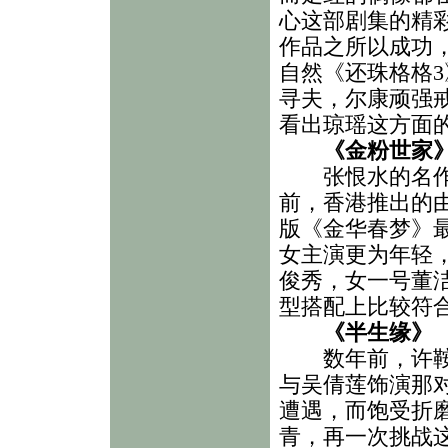
心这部剧集的精
作品之所以成功
自然《还珠格格
寻夫，尔康顽强
看出琼瑶这方面
《金粉世家
张恨水的名作《
前，香港推出的
版《金华春梦》
女主演更为年轻
俊秀，女一号董洁
型搭配上比较符
《半生缘》
数年前，许鞍华
与吴倩莲饰演那
遭遇，而饱受折
青，再一次挑战