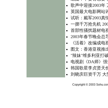
歌声中迎接2003年
英国最大电影网站评
试听：戴军2003真
一掷千万抢先机 2
首部性骚扰题材电视
2003年春节晚会
《活着》改编成电
图文：香港亚视推出
"辣妹"维多利亚打
电视剧《DA师》强
韩国歌星李贞贤天价
刘晓庆巨资千万 
Copyright © 2003 Sohu.com 