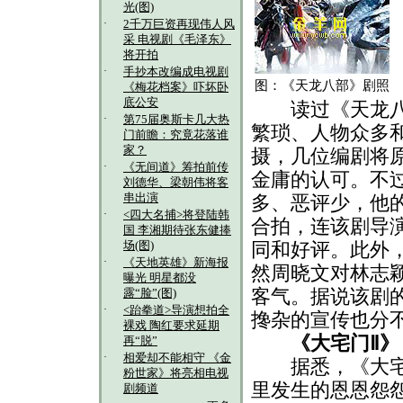
光(图)
·
2千万巨资再现伟人风
采 电视剧《毛泽东》
将开拍
·
手抄本改编成电视剧
图：《天龙八部》剧照
《梅花档案》吓坏卧
底公安
读过《天龙八部
·
第75届奥斯卡几大热
繁琐、人物众多
门前瞻：究竟花落谁
家？
摄，几位编剧将
·
《无间道》筹拍前传
金庸的认可。不
刘德华、梁朝伟将客
串出演
多、恶评少，他
·
<四大名捕>将登陆韩
合拍，连该剧导
国 李湘期待张东健捧
同和好评。此外
场(图)
·
《天地英雄》新海报
然周晓文对林志
曝光 明星都没
客气。据说该剧
露“脸”(图)
·
<跆拳道>导演想拍全
搀杂的宣传也分
裸戏 陶红要求延期
《大宅门Ⅱ》
再“脱”
·
相爱却不能相守 《金
据悉，《大宅门
粉世家》将亮相电视
里发生的恩恩怨
剧频道