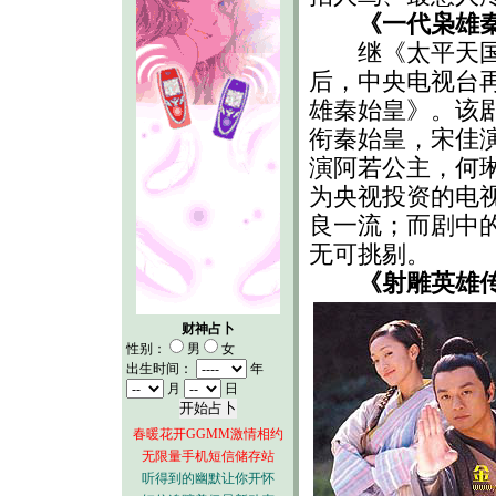
《一代枭雄秦
继《太平天国
后，中央电视台
雄秦始皇》。该剧
衔秦始皇，宋佳
演阿若公主，何
为央视投资的电
良一流；而剧中
无可挑剔。
《射雕英雄
财神占卜
性别：
男
女
出生时间：
年
月
日
春暖花开GGMM激情相约
无限量手机短信储存站
听得到的幽默让你开怀