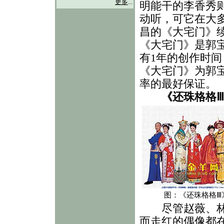
更多
...
明能干的李香秀则
动听，可它在大
昌的《大宅门》续
《大宅门》是郭
有1年的创作时
《大宅门》为郭
率的最好保证。
《还珠格格
图：《还珠格格Ⅲ
尽管赵薇、林心
而走红的偶像都