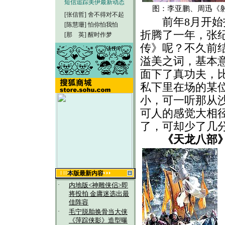
短信追踪美伊最新动态
图：李亚鹏、周迅《
[张信哲]
舍不得对不起
前年8月开始拍
[陈慧珊]
怕你怕我怕
折腾了一年，张
[那 英]
醒时作梦
传》呢？不久前
溢美之词，基本
面下了真功夫，比
私下里在场的某
小，可一听那从
可人的感觉大相
了，可却少了几
《天龙八部
本版最新内容
·
内地版<神雕侠侣>即
将投拍 金庸迷选出最
佳阵容
·
毛宁脱胎换骨当大侠
《萍踪侠影》造型曝