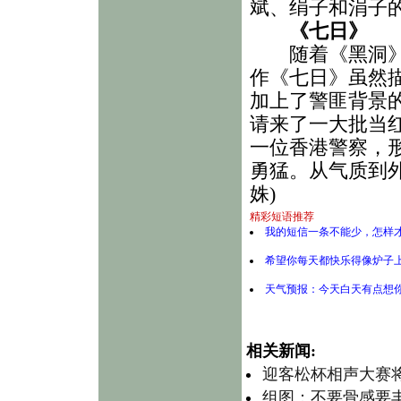
斌、绢子和涓子
《七日》
随着《黑洞》的
作《七日》虽然
加上了警匪背景
请来了一大批当
一位香港警察，
勇猛。从气质到
姝)
精彩短语推荐
我的短信一条不能少，怎样才
希望你每天都快乐得像炉子
天气预报：今天白天有点想
相关新闻:
迎客松杯相声大赛将
组图：不要骨感要丰