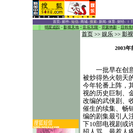
首页
-
邮件
-
短信
-
商城
-
搜索
-
新闻
-
体育
-
财经
-
Ｉ
明星追踪
－
影视天地
－
音乐无限
－
霓裳艳影
－
日韩先
首页
娱乐
影
>>
>>
2003
一批早在创意
被炒得热火朝天
今年轮番上阵，
视的历史巨制、
改编的武侠剧、
催生的续集、畅
编的剧集最引人
下10部电视剧或
招人骂、最惹人