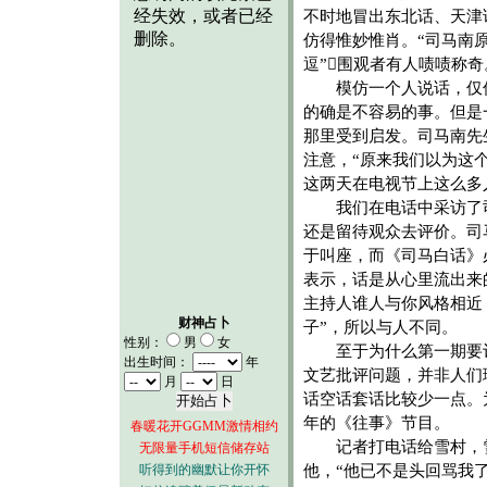
不时地冒出东北话、天津
仿得惟妙惟肖。“司马南
逗”围观者有人啧啧称奇
模仿一个人说话，仅仅
的确是不容易的事。但是
那里受到启发。司马南先
注意，“原来我们以为这
这两天在电视节上这么多
我们在电话中采访了司
还是留待观众去评价。司
于叫座，而《司马白话》
表示，话是从心里流出来
主持人谁人与你风格相近
财神占卜
子”，所以与人不同。
性别：
男
女
至于为什么第一期要评
出生时间：
年
文艺批评问题，并非人们
月
日
话空话套话比较少一点。
年的《往事》节目。
春暖花开GGMM激情相约
记者打电话给雪村，雪
无限量手机短信储存站
听得到的幽默让你开怀
他，“他已不是头回骂我了