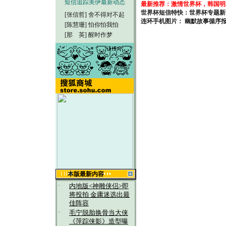
短信追踪美伊最新动态
最新推荐：激情世界杯，韩国明
世界杯短信特快：世界杯专题新
[张信哲]
舍不得对不起
连环手机图片： 幽默故事循序
[陈慧珊]
怕你怕我怕
[那 英]
醒时作梦
本版最新内容
·
内地版<神雕侠侣>即
将投拍 金庸迷选出最
佳阵容
·
毛宁脱胎换骨当大侠
《萍踪侠影》造型曝