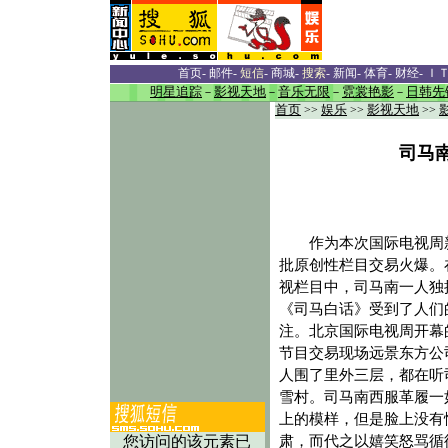
首页
-
邮件
-
短信
-
商城
-
搜索
-
新闻
-
体育
-
财经
-
Ｉ
明星追踪
－
影视天地
－
音乐无限
－
霓裳艳影
－
日韩先
首页
>>
娱乐
>>
影视天地
>>
司马南
作为本次国际电视周
批原创性栏目交易火爆。
视栏目中，司马南一人独
《司马白话》受到了人们
注。北京国际电视周开幕
节目交易现场远景东方公
人围了里外三层，都在听
雪村。司马南西服革履一
上的模样，但是脸上没有
肃，而代之以嬉笑怒骂循