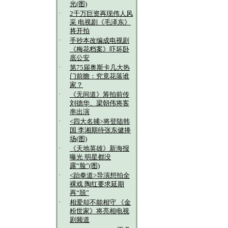
光(图)
·
2千万巨资再现伟人风
采 电视剧《毛泽东》
将开拍
·
手抄本改编成电视剧
《梅花档案》吓坏卧
底公安
·
第75届奥斯卡几大热
门前瞻：究竟花落谁
家？
·
《无间道》筹拍前传
刘德华、梁朝伟将客
串出演
·
<四大名捕>将登陆韩
国 李湘期待张东健捧
场(图)
·
《天地英雄》新海报
曝光 明星都没
露“脸”(图)
·
<跆拳道>导演想拍全
裸戏 陶红要求延期
再“脱”
·
相爱却不能相守 《金
粉世家》将亮相电视
剧频道