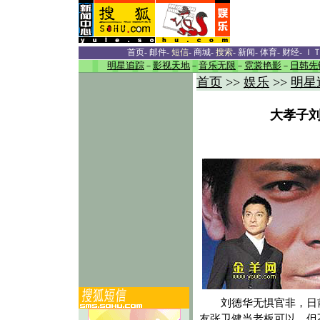
首页
-
邮件
-
短信
-
商城
-
搜索
-
新闻
-
体育
-
财经
-
Ｉ
明星追踪
－
影视天地
－
音乐无限
－
霓裳艳影
－
日韩先
首页
>>
娱乐
>>
明星
大孝子刘
刘德华无惧官非，日前
友张卫健当老板可以，但