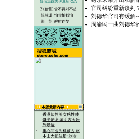
封杀未果开出和解
短信追踪美伊最新动态
官司纠纷重新谈判
[张信哲]
舍不得对不起
[陈慧珊]
怕你怕我怕
刘德华官司有缓解-
[那 英]
醒时作梦
周渝民一曲刘德华的
本版最新内容
·
香港知性美女感性帅
哥出炉 郭蔼明古天乐
列最佳
·
担心商业先机被占 赵
本山大把注册“刘老