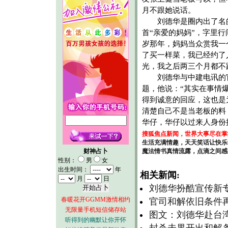
月不跟她说话。
刘德华是圈内出了名的
首“亲爱的妈妈”，字里
岁那年，妈妈当众赏我一
了买一样菜，我已经约了
光，我之后两三个月都不
刘德华与中建电讯的官
题，他说：“其实在事情
得到诚意的回应，这也是
清楚自己不是当老板的料
华仔，华仔以过来人身份
搜狐焦点新闻，世界大事尽在掌
生活充满情趣，天天笑话让快乐
财神占卜
魔法情书真情流露，点滴之间感
性别：
男
女
出生时间：
年
相关新闻:
月
日
刘德华扮酷宣传新专辑《a
春暖花开GGMM激情相约
官司和解依旧条件
无限量手机短信储存站
图文：刘德华赴台
听得到的幽默让你开怀