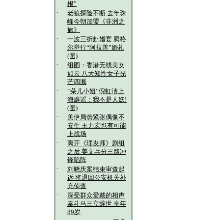
根”
·
老狼探险不断 去年珠
峰今朝加盟《非洲之
旅》
·
一波三折赴婚宴 腾格
尔举行“阿拉善”婚礼
(图)
·
组图：香港无线美女
如云 八大知性女子光
芒四溅
·
“朵儿小姐”倪虹洁上
海辟谣：我不是人妖!
(图)
·
美伊局势紧张偶像不
安生 王力宏也有可能
上战场
·
离开《理发师》剧组
之后 姜文兵分三路冲
锋陷阵
·
刘晓庆案结束审查起
诉 将退回公安机关补
充侦查
·
深受群众爱戴的相声
泰斗马三立辞世 享年
89岁