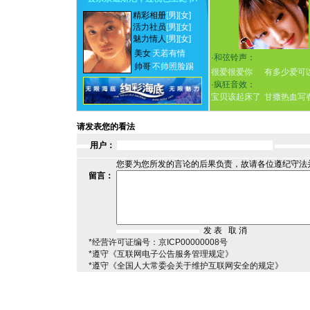
精彩相册
[男]
[女]
活力社员
[男]
[女]
魅力情人
[男]
[女]
美女
天若有情
·
和弦铃声：
帅哥
不帅照脸踢
很爱很爱你
有多少爱可
·
疯狂音效：
宝贝该起床了
甘撒热血写
请发表您的看法
用户：
您要为您所发的言论的后果负责，故请各位遵纪守法
留言：
*经营许可证编号：京ICP00000008号
*遵守《互联网电子公告服务管理规定》
*遵守《全国人大常委会关于维护互联网安全的规定》