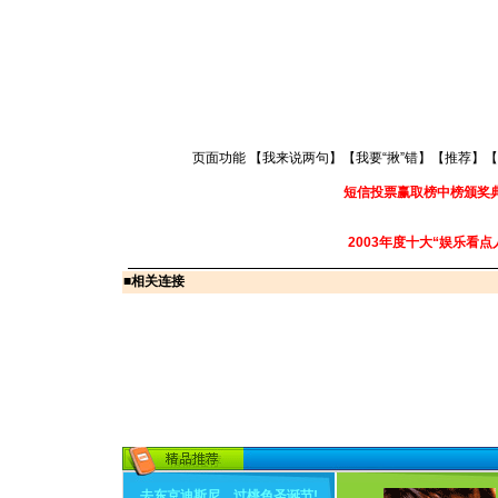
页面功能 【
我来说两句
】【
我要“揪”错
】【
推荐
】【
短信投票赢取榜中榜颁奖
2003年度十大“娱乐看点
■
相关连接
去东京迪斯尼，过桃色圣诞节
!