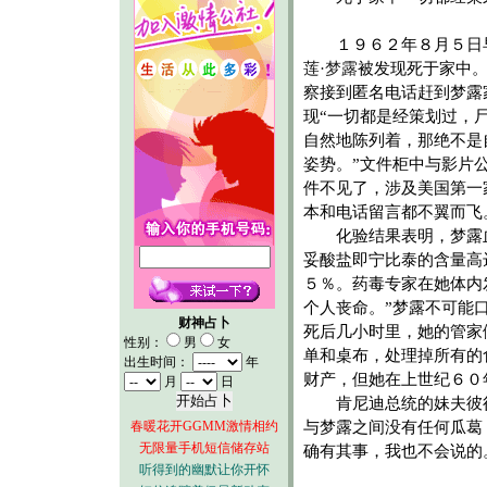
１９６２年８月５日
莲·梦露
被发现死于家中
察接到匿名电话赶到梦露
现“一切都是经策划过，
自然地陈列着，那绝不是
姿势。”文件柜中与影片
件不见了，涉及美国第一
本和电话留言都不翼而飞
化验结果表明，梦露
妥酸盐即宁比泰的含量高
５％。药毒专家在她体内
个人丧命。”梦露不可能
财神占卜
死后几小时里，她的管家
性别：
男
女
单和桌布，处理掉所有的
出生时间：
年
财产，但她在上世纪６０
月
日
肯尼迪总统的妹夫彼得·
春暖花开GGMM激情相约
与梦露之间没有任何瓜葛
无限量手机短信储存站
确有其事，我也不会说的
听得到的幽默让你开怀