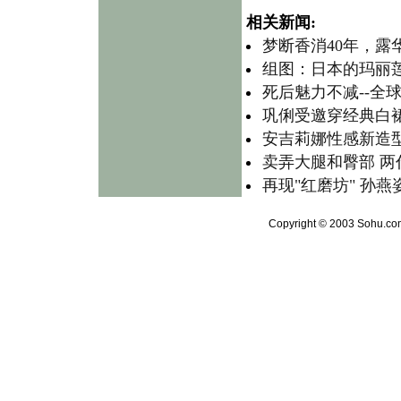
相关新闻:
梦断香消40年，露
组图：日本的玛丽莲
死后魅力不减--全
巩俐受邀穿经典白裙
安吉莉娜性感新造型
卖弄大腿和臀部 两
再现"红磨坊" 孙
Copyright © 2003 Sohu.com 