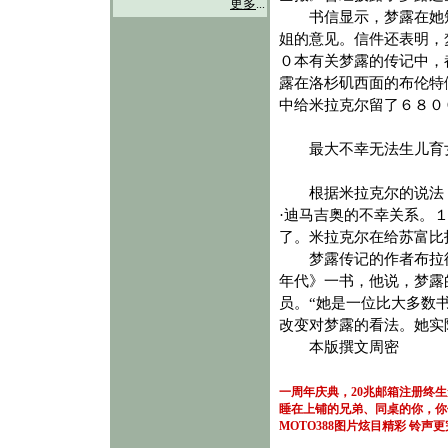
更多
...
书信显示，梦露在她短
姐的意见。信件还表明，
０本有关梦露的传记中，
露在洛杉矶西面的布伦特
中给米拉克尔留了６８０
最大不幸无法生儿育
根据米拉克尔的说法，
·迪马吉奥的不幸关系。
了。米拉克尔在给苏富比
梦露传记的作者布拉德
年代》一书，他说，梦露
员。“她是一位比大多数
改变对梦露的看法。她实
本版撰文周密
一周年庆典，20兆邮箱注册终
睡在上铺的兄弟、同桌的你，你
MOTO388图片炫目精彩
铃声更