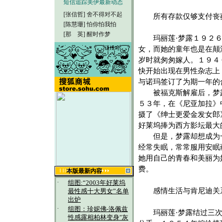
短信追踪美伊最新动态
[张信哲]
舍不得对不起
所有存款仅够支付丧
[陈慧珊]
怕你怕我怕
[那 英]
醒时作梦
玛丽莲·梦露１９２６年
女，而她的童年也是在颠
岁时就匆匆嫁人。１９４
快开始出现在男性杂志上
与诺玛签订了为期一年的
被福克斯解雇后，梦露
５３年，在《尼亚加拉》
摄了《绅士更爱金发女郎
好莱坞捧为西方影坛最大
但是，梦露却想成为一
经常失眠，常常服用安眠
她用自己的青春和美丽为
费。
本版最新内容
·
组图:“2003年好莱坞
感情生活与肯尼迪关
最性感十大男女”名单
出炉
·
组图：珍妮佛-洛佩兹
玛丽莲·梦露结过三次婚
性感露相柏林变身"灰