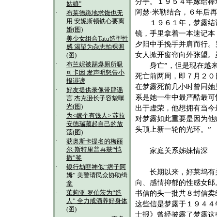
分手。１９５４年嫁给棒
姑娘"
阿瑟·米勒结合，６年后
·
布莱德跪地求饶也无
用 安妮斯顿铁心要离
１９６１年，梦露结识
婚(图)
镜，手里拿着一本速记本
·
美少女组合Tatu造型性
夕阳中手挽手并肩而行。
感 渴望为杂志拍裸照
女人掀开窗帘向外张望。
(图)
·
布兰妮被踢爆厕所吸
身亡”，但是现在越来
可卡因 发声明怒告小
死亡前两周，即７月２０
报诽谤
在梦露死前几小时曾同她
·
好友提供录像带辟谣
系是她一生中最严酷最可
言 杰克逊长子容貌曝
光(图)
出于虚荣，他想拥有当今
·
为<嫁个有钱人> 苏拉
对梦露如此重要是因为他
安德瑞藏起自己的放
头顶上新一轮的光环。”
荡(图)
·
获奥斯卡提名的梅丽
尔-斯特里普再获“恺
家庭关系姊妹情深
撒”奖
·
银行劫匪神似“痞子阿
长期以来，好莱坞有关
姆” 美警请民众协助缉
向、感情抑郁的性感女郎
拿
·
茱莉亚-罗伯茨为“造
书信的头一批共８封信卖
人” 全力戒酒养好身体
这些信是梦露于１９４４
(图)
士报》曾经披露了梦露这