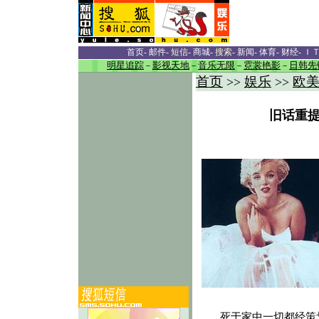
首页
-
邮件
-
短信
-
商城
-
搜索
-
新闻
-
体育
-
财经
-
Ｉ
明星追踪
－
影视天地
－
音乐无限
－
霓裳艳影
－
日韩先
首页
娱乐
欧
>>
>>
旧话重提
死于家中一切都经策