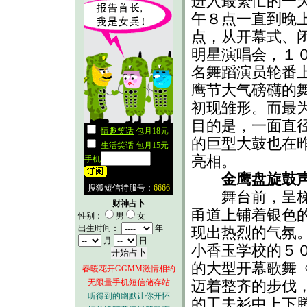
进入最繁忙的一
午８点一直到晚
点，从开幕式、
明星演唱会，１
名舞蹈演员轮番
鹰节大气磅礴的
初现雏形。而最
目的是，一面直
的巨型大鼓也在
亮相。
金鹰盘旋鼓
舞台前，呈梯形
财神占卜
甬道上铺着银色
性别：
男
女
出生时间：
年
现出热烈的气氛
月
日
小香玉学校的５
的大型开幕歌舞
春暖花开GGMM激情相约
无限量手机短信储存站
迈着整齐的步伐
听得到的幽默让你开怀
的工夫衫中上下