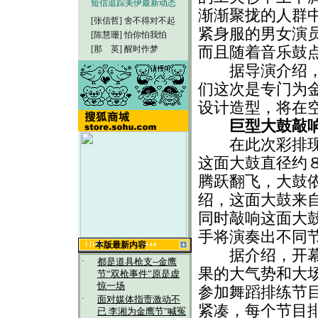
短信追踪美伊最新动态
渐渐聚拢的人群
[张信哲]
舍不得对不起
紧身服的男女演员
[陈慧珊]
怕你怕我怕
[那 英]
醒时作梦
而且随着音乐鼓
据导演介绍，这
们这次是专门为
设计造型，将在
巨型大鼓敲
在此次彩排现场
这面大鼓直径约
腾跃翻飞，大鼓
绍，这面大鼓来
同时敲响这面大
手将演奏出不同
本版最新内容
据介绍，开幕式
·
都是道具枪支--金鹰
果的大气势和大
节“双枪事件”原是虚
惊一场
参加舞蹈排练节
·
面对媒体指责激动不
紧凑，每个节目
已 李湘为金鹰节"喊冤