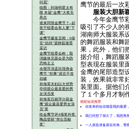
叫屈"
鹰节的最后一次
·
组图：到场明星太有
服装大胆新
限 本届“金鹰”大奖无
悬念
今年金鹰节彩排
·
谁来同情金鹰节？--起
吸引了不少人的
笔于组委会有人要“下
课”
湖南师大服装系
·
金鹰节爆发丑闻：6保
的舞蹈服装和舞
安“劫持”梁静茹接受
采访
果，此外，他们
·
金鹰节组委会称：取
据介绍，舞蹈服
消媒体见面会是为防
型表现在服装里
恐怖主义
·
央视导演孟欣现身金
金鹰的尾部造型
鹰节 “犯事”谣言不攻
装，效果就非常好
自破
·
孙海英夫妇以大优势
装里面。据他们
夺得观众最喜爱的男
了１个多月才制作
女演员奖
·
孙海英吕丽萍分获金
精彩短语推荐
鹰"观众最喜爱男女演
你发来的短信都是我的最爱
员"奖
·
给金鹰节评4项奖外奖:
我已经想了很久了，我想再
陶晶莹获“突出贡献
奖”
一人尿急准备尿在街角，警