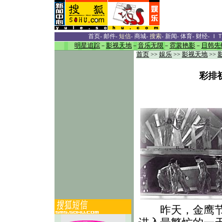
首页
-
邮件
-
短信
-
商城
-
搜索
-
新闻
-
体育
-
财经
-
Ｉ
明星追踪
－
影视天地
－
音乐无限
－
霓裳艳影
－
日韩先
首页
>>
娱乐
>>
影视天地
>>
彩排
昨天，金鹰节