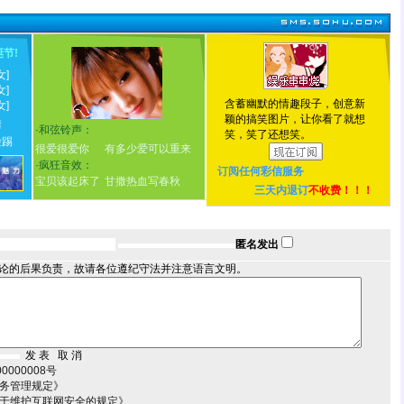
诞节
!
女]
女]
含蓄幽默的情趣段子，创意新
女]
颖的搞笑图片，让你看了就想
情
·
和弦铃声：
笑，笑了还想笑。
脸踢
很爱很爱你
有多少爱可以重来
·
疯狂音效：
订阅任何
彩信服务
宝贝该起床了
甘撒热血写春秋
三天内退订
不收费！！！
匿名发出
论的后果负责，故请各位遵纪守法并注意语言文明。
000008号
服务管理规定》
关于维护互联网安全的规定》