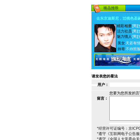
去东京迪斯尼，过桃色圣
精彩相册
[男]
[
活力社员
[男]
[
魅力情人
[男]
[
美女
天若有
帅哥
不帅照
请发表您的看法
用户：
您要为您所发的言
留言：
*经营许可证编号：京ICP00
*遵守《互联网电子公告
*遵守《全国人大常委会