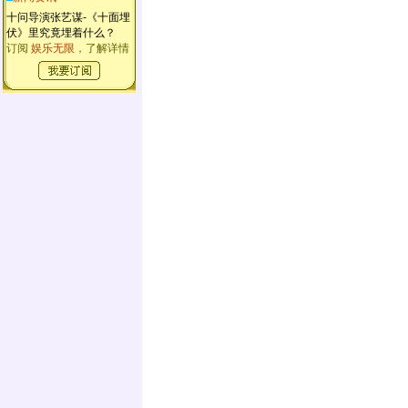
十问导演张艺谋-《十面埋
伏》里究竟埋着什么？
订阅
娱乐无限
，了解详情