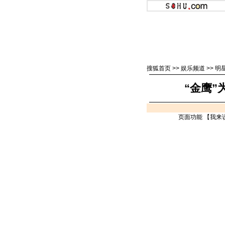
搜狐首页
>>
娱乐频道
>>
明
“金鹰
页面功能 【
我来