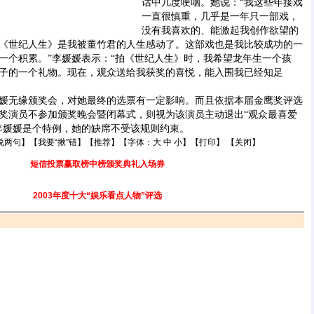
话中几度哽咽。她说：“我这些年接戏
一直很慎重，几乎是一年只一部戏，
没有我喜欢的、能激起我创作欲望的
《世纪人生》是我被董竹君的人生感动了。这部戏也是我比较成功的一
一个积累。”李媛媛表示：“拍《世纪人生》时，我希望龙年生一个孩
子的一个礼物。现在，观众送给我获奖的喜悦，能入围我已经知足
无缘颁奖会，对她最终的选票有一定影响。而且依据本届金鹰奖评选
奖演员不参加颁奖晚会暨闭幕式，则视为该演员主动退出“观众最喜爱
李媛媛是个特例，她的缺席不受该规则约束。
说两句
】【
我要“揪”错
】【
推荐
】【字体：
大
中
小
】【
打印
】 【
关闭
】
短信投票赢取榜中榜颁奖典礼入场券
2003年度十大“娱乐看点人物”评选