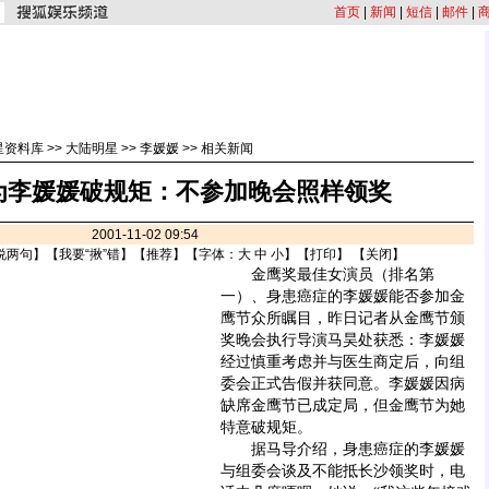
首页
|
新闻
|
短信
|
邮件
|
星资料库
>>
大陆明星
>>
李媛媛
>>
相关新闻
”为李媛媛破规矩：不参加晚会照样领奖
2001-11-02 09:54
说两句
】【
我要“揪”错
】【
推荐
】【字体：
大
中
小
】【
打印
】 【
关闭
】
金鹰奖最佳女演员（排名第
一）、身患癌症的李媛媛能否参加金
鹰节众所瞩目，昨日记者从金鹰节颁
奖晚会执行导演马昊处获悉：李媛媛
经过慎重考虑并与医生商定后，向组
委会正式告假并获同意。李媛媛因病
缺席金鹰节已成定局，但金鹰节为她
特意破规矩。
据马导介绍，身患癌症的李媛媛
与组委会谈及不能抵长沙领奖时，电