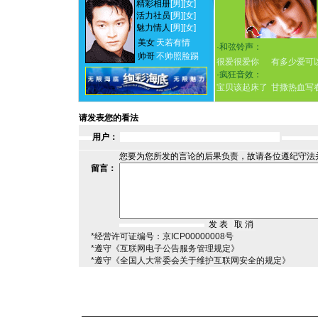
精彩相册
[男]
[女]
活力社员
[男]
[女]
魅力情人
[男]
[女]
美女
天若有情
·
和弦铃声：
帅哥
不帅照脸踢
很爱很爱你
有多少爱可
·
疯狂音效：
宝贝该起床了
甘撒热血写
请发表您的看法
用户：
您要为您所发的言论的后果负责，故请各位遵纪守法
留言：
*经营许可证编号：京ICP00000008号
*遵守《互联网电子公告服务管理规定》
*遵守《全国人大常委会关于维护互联网安全的规定》