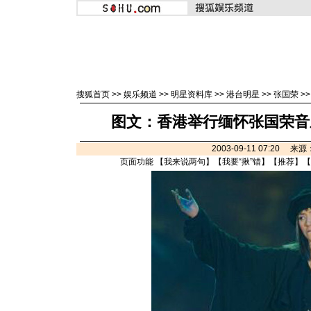
搜狐首页
>>
娱乐频道
>>
明星资料库
>>
港台明星
>>
张国荣
>
图文：香港举行缅怀张国荣音
2003-09-11 07:20 来
页面功能 【
我来说两句
】【
我要“揪”错
】【
推荐
】【