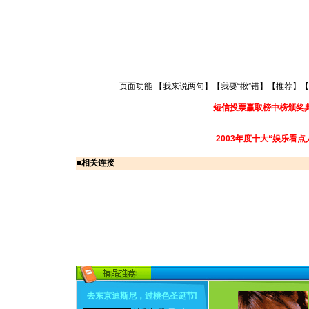
页面功能 【
我来说两句
】【
我要“揪”错
】【
推荐
】【
短信投票赢取榜中榜颁奖
2003年度十大“娱乐看点
■
相关连接
去东京迪斯尼，过桃色圣诞节
!