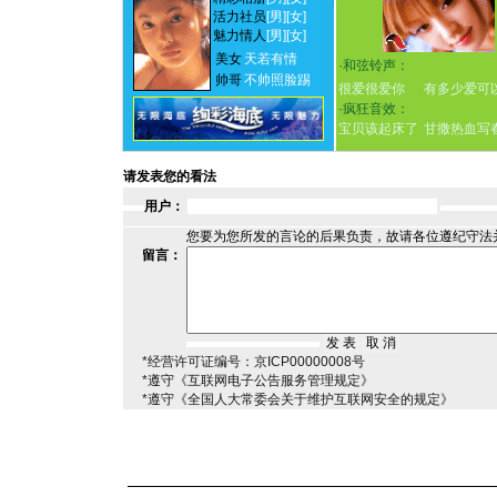
活力社员
[男]
[女]
魅力情人
[男]
[女]
美女
天若有情
·
和弦铃声：
帅哥
不帅照脸踢
很爱很爱你
有多少爱可
·
疯狂音效：
宝贝该起床了
甘撒热血写
请发表您的看法
用户：
您要为您所发的言论的后果负责，故请各位遵纪守法
留言：
*经营许可证编号：京ICP00000008号
*遵守《互联网电子公告服务管理规定》
*遵守《全国人大常委会关于维护互联网安全的规定》