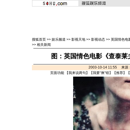
搜狐首页
>>
娱乐频道
>>
影视天地
>>
影视动态
>>
英国情色电
>>
相关新闻
图：英国情色电影《查泰莱夫
2003-10-14 11:55 来
页面功能 【
我来说两句
】【
我要“揪”错
】【
推荐
】【