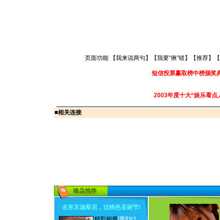
页面功能 【
我来说两句
】【
我要“揪”错
】【
推荐
】【
短信投票赢取榜中榜颁奖
2003年度十大“娱乐看点
■
相关连接
去东京迪斯尼，过桃色圣诞节
!
精彩相册
[男]
[女]