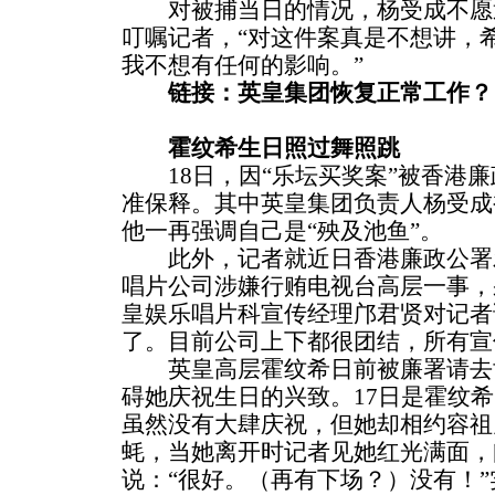
对被捕当日的情况，杨受成不愿
叮嘱记者，“对这件案真是不想讲，
我不想有任何的影响。”
链接：英皇集团恢复正常工作？
霍纹希生日照过舞照跳
18日，因“乐坛买奖案”被香港廉
准保释。其中英皇集团负责人杨受成
他一再强调自己是“殃及池鱼”。
此外，记者就近日香港廉政公署发
唱片公司涉嫌行贿电视台高层一事，
皇娱乐唱片科宣传经理邝君贤对记者
了。目前公司上下都很团结，所有宣
英皇高层霍纹希日前被廉署请去
碍她庆祝生日的兴致。17日是霍纹
虽然没有大肆庆祝，但她却相约容祖
蚝，当她离开时记者见她红光满面，
说：“很好。（再有下场？）没有！