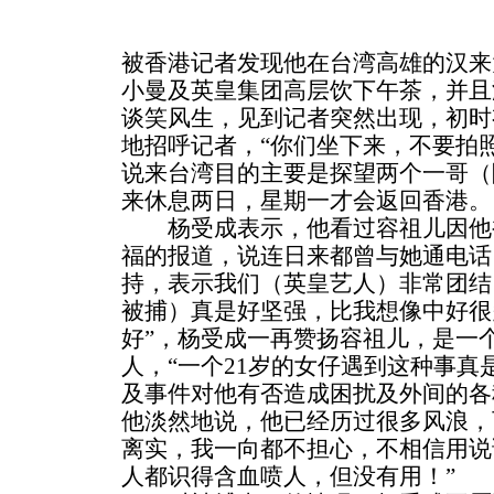
被香港记者发现他在台湾高雄的汉来
小曼及英皇集团高层饮下午茶，并且
谈笑风生，见到记者突然出现，初时
地招呼记者，“你们坐下来，不要拍
说来台湾目的主要是探望两个一哥（
来休息两日，星期一才会返回香港。
杨受成表示，他看过容祖儿因他
福的报道，说连日来都曾与她通电话
持，表示我们（英皇艺人）非常团结
被捕）真是好坚强，比我想像中好很
好”，杨受成一再赞扬容祖儿，是一
人，“一个21岁的女仔遇到这种事真
及事件对他有否造成困扰及外间的各
他淡然地说，他已经历过很多风浪，
离实，我一向都不担心，不相信用说
人都识得含血喷人，但没有用！”