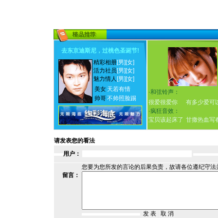
去东京迪斯尼，过桃色圣诞节
!
精彩相册
[男]
[女]
活力社员
[男]
[女]
魅力情人
[男]
[女]
美女
天若有情
·
和弦铃声：
帅哥
不帅照脸踢
很爱很爱你
有多少爱可
·
疯狂音效：
宝贝该起床了
甘撒热血写
请发表您的看法
用户：
您要为您所发的言论的后果负责，故请各位遵纪守法
留言：