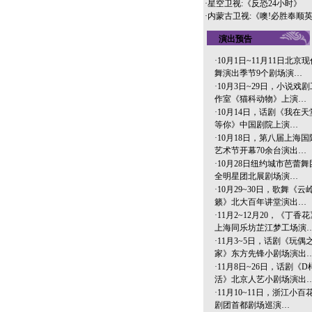
·
星空卫视:《反恐24小时》
·
内蒙古卫视:《噢!必胜奉顺
演出预告
·
10月1日~11月11日北京现
舞演出季节9个剧场演…
·
10月3日~29日，小说戏剧
作室《猫科动物》上演…
·
10月14日，话剧《我在天
等你》中国剧院上演…
·
10月18日，第八届上海国
艺术节开幕70余台演出…
·
10月28日纽约城市芭蕾舞
全明星团北展剧场演…
·
10月29~30日，歌舞《云
籁》北大百年讲堂演出…
·
11月2~12月20，《丁香花
上海同乐坊芷江梦工场演
·
11月3~5日，话剧《玩偶
家》东方先锋小剧场演出
·
11月8日~26日，话剧《D
活》北京人艺小剧场演出
·
11月10~11日，浙江小百
剧团首都剧场巡演…