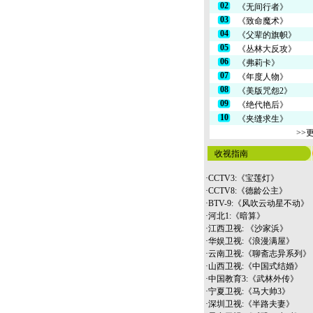
02
《无间行者》
03
《致命魔术》
04
《父辈的旗帜》
05
《丛林大反攻》
06
《弗莉卡》
07
《年度人物》
08
《美版咒怨2》
09
《绝代艳后》
10
《夹缝求生》
>>
收视指南
·
CCTV3:《宝莲灯》
·
CCTV8:《德龄公主》
·
BTV-9:《风吹云动星不动》
·
河北1:《暗算》
·
江西卫视: 《沙家浜》
·
华娱卫视:《浪漫满屋》
·
云南
卫视:《聊斋志异系列》
·
山西卫视:《中国式结婚》
·
中国教育3:《武林外传》
·
宁夏卫视:《马大帅3》
·
深圳卫视:《半路夫妻》