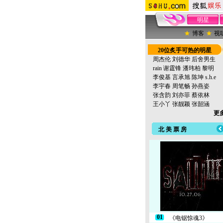
明星
博客
视
20位炙手可热的明星
周杰伦
刘德华
后舍男生
rain
谢霆锋
潘玮柏
黎明
李俊基
言承旭
陈坤
s.h.e
李宇春
周笔畅
孙燕姿
张含韵
刘亦菲
蔡依林
王小丫
张靓颖
张韶涵
更多
北 美 票 房
01
《电锯惊魂3》