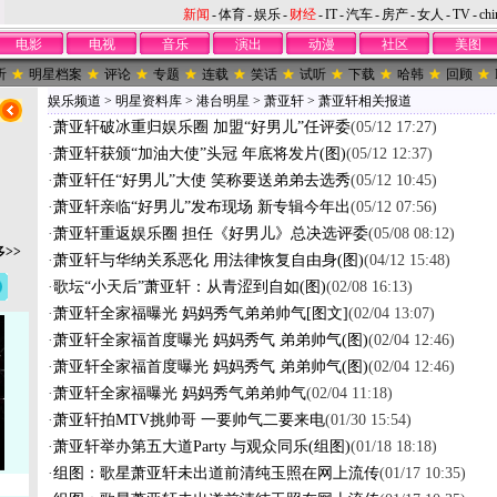
新闻
-
体育
-
娱乐
-
财经
-
IT
-
汽车
-
房产
-
女人
-
TV
-
chi
电影
电视
音乐
演出
动漫
社区
美图
听
明星档案
评论
专题
连载
笑话
试听
下载
哈韩
回顾
娱乐频道
>
明星资料库
>
港台明星
>
萧亚轩
>
萧亚轩相关报道
·
萧亚轩破冰重归娱乐圈 加盟“好男儿”任评委
(05/12 17:27)
·
萧亚轩获颁“加油大使”头冠 年底将发片(图)
(05/12 12:37)
·
萧亚轩任“好男儿”大使 笑称要送弟弟去选秀
(05/12 10:45)
·
萧亚轩亲临“好男儿”发布现场 新专辑今年出
(05/12 07:56)
·
萧亚轩重返娱乐圈 担任《好男儿》总决选评委
(05/08 08:12)
>>
·
萧亚轩与华纳关系恶化 用法律恢复自由身(图)
(04/12 15:48)
·
歌坛“小天后”萧亚轩：从青涩到自如(图)
(02/08 16:13)
·
萧亚轩全家福曝光 妈妈秀气弟弟帅气[图文]
(02/04 13:07)
·
萧亚轩全家福首度曝光 妈妈秀气 弟弟帅气(图)
(02/04 12:46)
·
萧亚轩全家福首度曝光 妈妈秀气 弟弟帅气(图)
(02/04 12:46)
·
萧亚轩全家福曝光 妈妈秀气弟弟帅气
(02/04 11:18)
·
萧亚轩拍MTV挑帅哥 一要帅气二要来电
(01/30 15:54)
·
萧亚轩举办第五大道Party 与观众同乐(组图)
(01/18 18:18)
·
组图：歌星萧亚轩未出道前清纯玉照在网上流传
(01/17 10:35)