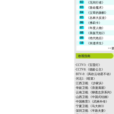
02
《无间行者》
03
《致命魔术》
04
《父辈的旗帜》
05
《丛林大反攻》
06
《弗莉卡》
07
《年度人物》
08
《美版咒怨2》
09
《绝代艳后》
10
《夹缝求生》
>>
收视指南
·
CCTV3:《宝莲灯》
·
CCTV8:《德龄公主》
·
BTV-9:《风吹云动星不动》
·
河北1:《暗算》
·
江西卫视: 《沙家浜》
·
华娱卫视:《浪漫满屋》
·
云南
卫视:《聊斋志异系列》
·
山西卫视:《中国式结婚》
·
中国教育3:《武林外传》
·
宁夏卫视:《马大帅3》
·
深圳卫视:《半路夫妻》