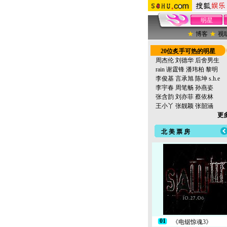
明星
博客
视
20位炙手可热的明星
周杰伦
刘德华
后舍男生
rain
谢霆锋
潘玮柏
黎明
李俊基
言承旭
陈坤
s.h.e
李宇春
周笔畅
孙燕姿
张含韵
刘亦菲
蔡依林
王小丫
张靓颖
张韶涵
更多
北 美 票 房
01
《电锯惊魂3》