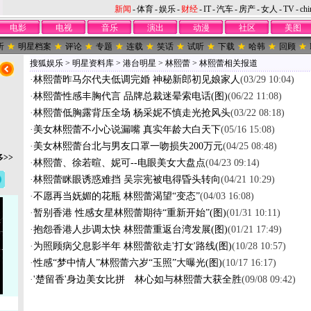
新闻
-
体育
-
娱乐
-
财经
-
IT
-
汽车
-
房产
-
女人
-
TV
-
chi
电影
电视
音乐
演出
动漫
社区
美图
听
明星档案
评论
专题
连载
笑话
试听
下载
哈韩
回顾
搜狐娱乐
>
明星资料库
>
港台明星
>
林熙蕾
>
林熙蕾相关报道
·
林熙蕾昨马尔代夫低调完婚 神秘新郎初见娘家人
(03/29 10:04)
·
林熙蕾性感丰胸代言 品牌总裁迷晕索电话(图)
(06/22 11:08)
·
林熙蕾低胸露背压全场 杨采妮不慎走光抢风头
(03/22 08:18)
·
美女林熙蕾不小心说漏嘴 真实年龄大白天下
(05/16 15:08)
·
美女林熙蕾台北与男友口罩一吻损失200万元
(04/25 08:48)
>>
·
林熙蕾、徐若暄、妮可--电眼美女大盘点
(04/23 09:14)
·
林熙蕾眯眼诱惑难挡 吴宗宪被电得昏头转向
(04/21 10:29)
·
不愿再当妩媚的花瓶 林熙蕾渴望“变态”
(04/03 16:08)
·
暂别香港 性感女星林熙蕾期待“重新开始”(图)
(01/31 10:11)
·
抱怨香港人步调太快 林熙蕾重返台湾发展(图)
(01/21 17:49)
·
为照顾病父息影半年 林熙蕾欲走'打女'路线(图)
(10/28 10:57)
·
性感“梦中情人”林熙蕾六岁“玉照”大曝光(图)
(10/17 16:17)
·
'楚留香'身边美女比拼 林心如与林熙蕾大获全胜
(09/08 09:42)