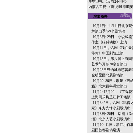
·
星空卫视:《反恐24小时》
·
内蒙古卫视:《噢!必胜奉顺
演出预告
·
10月1日~11月11日北京现
舞演出季节9个剧场演…
·
10月3日~29日，小说戏剧
作室《猫科动物》上演…
·
10月14日，话剧《我在天
等你》中国剧院上演…
·
10月18日，第八届上海国
艺术节开幕70余台演出…
·
10月28日纽约城市芭蕾舞
全明星团北展剧场演…
·
10月29~30日，歌舞《云
籁》北大百年讲堂演出…
·
11月2~12月20，《丁香花
上海同乐坊芷江梦工场演
·
11月3~5日，话剧《玩偶
家》东方先锋小剧场演出
·
11月8日~26日，话剧《D
活》北京人艺小剧场演出
·
11月10~11日，浙江小百
剧团首都剧场巡演…