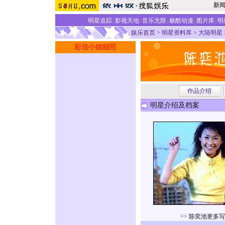
新
明星追踪
影视天地
音乐无限
极酷动漫
图片库
明
|
|
|
|
|
娱乐首页
>
明星资料库
>
大陆明星
彩信小姐靓照
作品介绍
明星介绍及档案
>>
陈奕池更多写