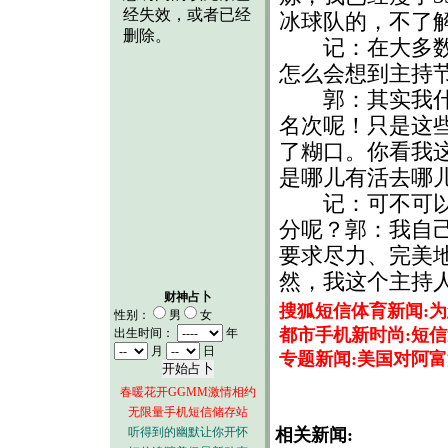
冰球队的，不了
记：在大多数上
怎么会想到主持
郭：其实我什么
名次呢！只是这
了糊口。你看我
是哪儿有活去哪
记：可不可以为
分呢？郭：我自
要求尽力、完美
然，我这个主持
财神占卜
搜狐短信体育新闻:
性别：
男
女
都市手机新时尚:短信
出生时间：
年
月
日
专题新闻:美国对阿
春暖花开GGMM激情相约
无限量手机短信储存站
听得到的幽默让你开怀
相关新闻: