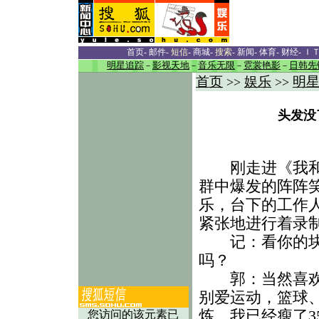
首页
-
邮件
-
短信
-
商城
-
搜索
-
新闻
-
体育
-
财经
-
Ｉ
明星追踪
－
影视天地
－
音乐无限
－
霓裳艳影
－
日韩先
首页
娱乐
明
>>
>>
头发没
刚走进《我和美
群中爆发的阵阵
乐，台下的工作
紧张地进行着录
记：看你的块头
吗？
郭：当然喜欢，
别爱运动，篮球
炼，我已经瘦了