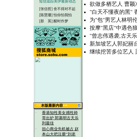
短信追踪美伊最新动态
欲做多栖艺人 曹颖
[张信哲]
舍不得对不起
"白天不懂夜的黑"
[陈慧珊]
怕你怕我怕
为"包"男艺人林明
[那 英]
醒时作梦
按摩"黑店"中遇色
"曾志伟遇袭,古天
新加坡艺人郭妃丽
继续挖苦多位艺人 
本版最新内容
·
香港知性美女感性帅
哥出炉 郭蔼明古天乐
列最佳
·
担心商业先机被占 赵
本山大把注册“刘老