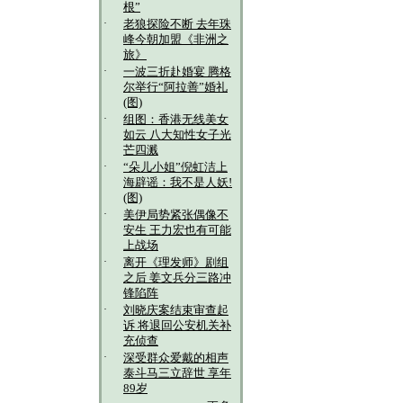
根”
·
老狼探险不断 去年珠
峰今朝加盟《非洲之
旅》
·
一波三折赴婚宴 腾格
尔举行“阿拉善”婚礼
(图)
·
组图：香港无线美女
如云 八大知性女子光
芒四溅
·
“朵儿小姐”倪虹洁上
海辟谣：我不是人妖!
(图)
·
美伊局势紧张偶像不
安生 王力宏也有可能
上战场
·
离开《理发师》剧组
之后 姜文兵分三路冲
锋陷阵
·
刘晓庆案结束审查起
诉 将退回公安机关补
充侦查
·
深受群众爱戴的相声
泰斗马三立辞世 享年
89岁