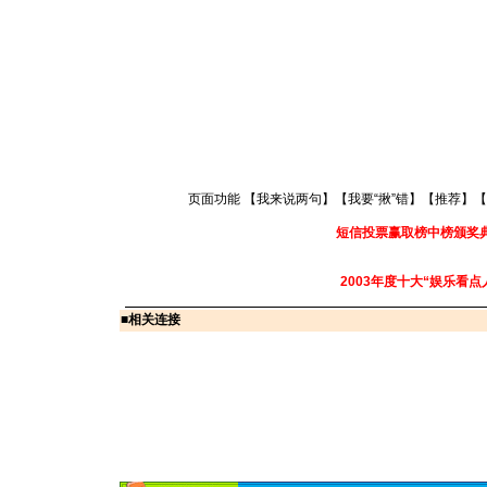
页面功能 【
我来说两句
】【
我要“揪”错
】【
推荐
】【
短信投票赢取榜中榜颁奖
2003年度十大“娱乐看点
■
相关连接