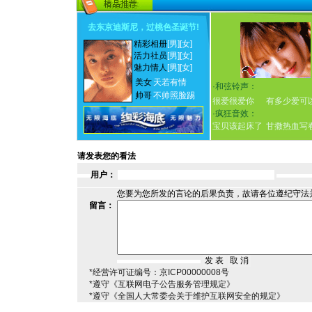
去东京迪斯尼，过桃色圣诞节
!
精彩相册
[男]
[女]
活力社员
[男]
[女]
魅力情人
[男]
[女]
美女
天若有情
·
和弦铃声：
帅哥
不帅照脸踢
很爱很爱你
有多少爱可
·
疯狂音效：
宝贝该起床了
甘撒热血写
请发表您的看法
用户：
您要为您所发的言论的后果负责，故请各位遵纪守法
留言：
*经营许可证编号：京ICP00000008号
*遵守《互联网电子公告服务管理规定》
*遵守《全国人大常委会关于维护互联网安全的规定》