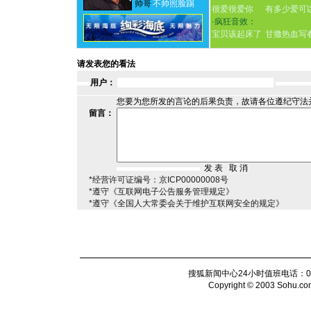
帅哥
不帅照脸踢
很爱很爱你
有多少爱可
·
疯狂音效：
宝贝该起床了
甘撒热血写
请发表您的看法
用户：
您要为您所发的言论的后果负责，故请各位遵纪守法
留言：
*经营许可证编号：京ICP00000008号
*遵守《互联网电子公告服务管理规定》
*遵守《全国人大常委会关于维护互联网安全的规定》
搜狐新闻中心24小时值班电话：010-6
Copyright © 2003 Sohu.com I