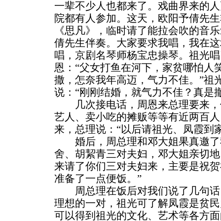
一辈不少人也都来了。戏曲界来的人
院都有人参加。这天，欧阳予倩先生
《思凡》，临时请了能拉会吹的音乐
倩先生伴奏。大家要求我唱，我在这
唱，京剧名琴师杨宝忠操琴。祖光唱
恩：“父女打鱼在河下，家贫哪怕人
撒，怎奈我年高迈，气力不佳。”祖
说：“刚刚结婚，就气力不佳？真是
几次接电话，周恩来总理要来，
艺人、卖小吃的摊贩等等有近两百人
来，总理说：“以后请祖光、凤霞到家
婚后，周总理和邓大姐果真邀了
舍、胡絜青三对夫妇，邓大姐亲切地
来请了你们三对夫妇来，主要是祝贺
准备了一点便饭。”
周总理在饭后对我们说了几句话：
理想的一对，祖光可了解凤霞是贫民
可以得到祖光的文化、艺术等各方面