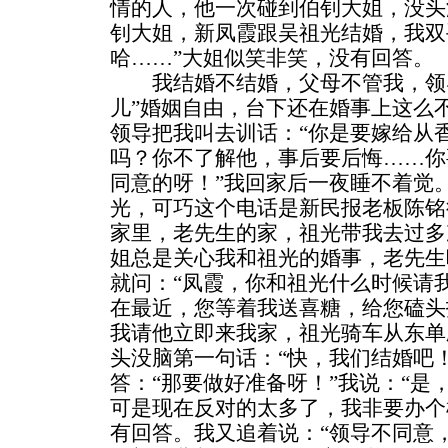
情的人，他一次碰到伯钊大姐，没头
钊大姐，新凤霞跟吴祖光结婚，我双
哈……”大姐似笑非笑，没有回答。
我结婚不结婚，父母不管我，领导
儿”婚姻自由，台下还在婚事上这么
领导把我叫去训话：“你是要嫁给从
吗？你不了解他，事后要后悔……你
同意的呀！”我回家后一夜睡不着觉
光，可巧这个电话是新民报老板陈铭
家里，老先生的家，祖光带我去过多
姐总是关心我和祖光的婚事，老先生
就问：“凤霞，你和祖光什么时候请我
在最近，您等着我送喜糖，给您磕头
我请他立即来我家，祖光骑车从东单
头没脑第一句话：“快，我们结婚吧
答：“那要做好准备呀！”我说：“是
可是现在反对的太多了，我非要办个
有回答。我又追着说：“领导不同意