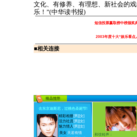
文化、有修养、有理想、新社会的戏
乐！”(中华读书报)
短信投票赢取榜中榜颁奖
2003年度十大“娱乐看点
■
相关连接
去东京迪斯尼，过桃色圣诞节
!
精彩相册
[男]
[女]
活力社员
[男]
[女]
魅力情人
[男]
[女]
美女
天若有情
·
和弦铃声：