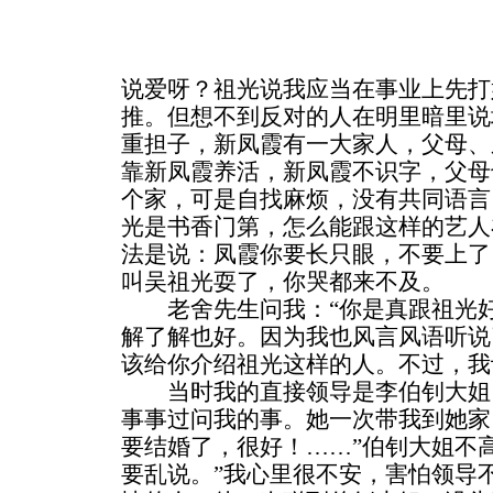
说爱呀？祖光说我应当在事业上先打
推。但想不到反对的人在明里暗里说
重担子，新凤霞有一大家人，父母、
靠新凤霞养活，新凤霞不识字，父母
个家，可是自找麻烦，没有共同语言
光是书香门第，怎么能跟这样的艺人
法是说：凤霞你要长只眼，不要上了
叫吴祖光耍了，你哭都来不及。
老舍先生问我：“你是真跟祖光好
解了解也好。因为我也风言风语听说
该给你介绍祖光这样的人。不过，我
当时我的直接领导是李伯钊大姐
事事过问我的事。她一次带我到她家
要结婚了，很好！……”伯钊大姐不
要乱说。”我心里很不安，害怕领导