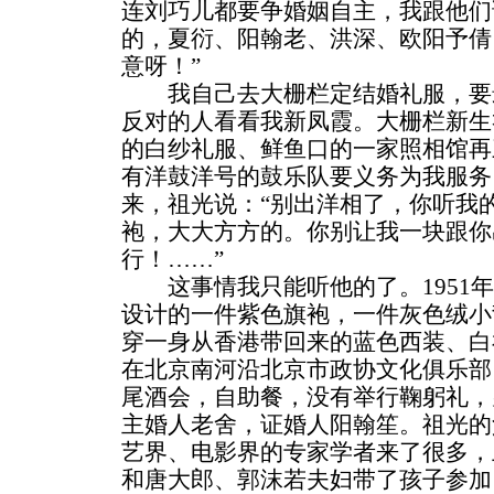
连刘巧儿都要争婚姻自主，我跟他们
的，夏衍、阳翰老、洪深、欧阳予倩
意呀！”
我自己去大栅栏定结婚礼服，要
反对的人看看我新凤霞。大栅栏新生
的白纱礼服、鲜鱼口的一家照相馆再
有洋鼓洋号的鼓乐队要义务为我服务
来，祖光说：“别出洋相了，你听我
袍，大大方方的。你别让我一块跟你
行！……”
这事情我只能听他的了。1951年
设计的一件紫色旗袍，一件灰色绒小
穿一身从香港带回来的蓝色西装、白
在北京南河沿北京市政协文化俱乐部
尾酒会，自助餐，没有举行鞠躬礼，
主婚人老舍，证婚人阳翰笙。祖光的
艺界、电影界的专家学者来了很多，
和唐大郎、郭沫若夫妇带了孩子参加