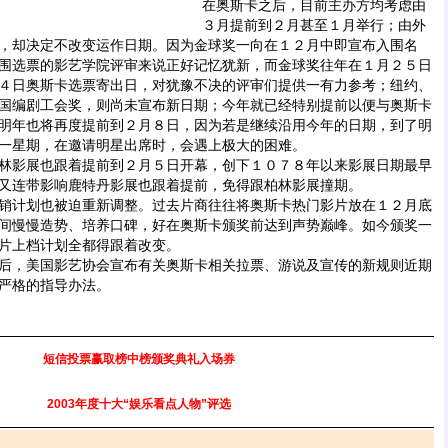
在奥斯卡之后，目前主办方均考虑由
３月提前到２月甚至１月举行；由外
，却决定不改变运作日期。因为金球奖一向在１２月中即宣布入围名
围选票的影艺学院评审来说正好记忆犹新，而金球奖往年在１月２５日
４日奥斯卡选票寄出日，对犹豫不决的评审们提供一有力参考；纽约、
国编剧工会奖，则尚未宣布新日期；今年就已经特别提前以便与奥斯卡
明年也将再度提前到２月８日，因为若是继续沿用今年的日期，到了明
一星期，在邀请明星出席时，会遇上极大的困难。
影展也跟着提前到２月５日开幕，创下１０７８年以来影展日期最早
又连带影响鹿特丹影展也跟着提前，免得跟柏林影展撞期。
计划也被迫重新调整。过去片商往往将奥斯卡热门影片放在１２月底
间慢慢造势、培养口碑，好在奥斯卡颁奖前达到声势巅峰。如今颁奖一
片上档计划全都得跟着改变。
，美国影艺协会宣布有关奥斯卡相关拉票、游说及宣传的新规则近期
严格的指导办法。
短信投票赢取榜中榜颁奖典礼入场券
2003年度十大“娱乐看点人物”评选