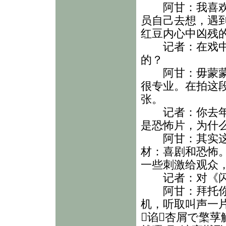
阿甘：我喜欢演
员自己去想，遇
红豆内心中凶残
记者：在戏中女
的？
阿甘：毋蒙蒙是
很专业。在拍这
张。
记者：你去年拍
是恐怖片，为什
阿甘：其实这两
材：喜剧和恐怖
一些刺激给观众
记者：对《闪
阿甘：拜托你到
机，听取叫声一
谄杏屑で檠莩