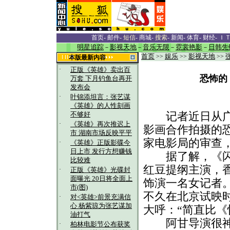
首页
-
邮件
-
短信
-
商城
-
搜索
-
新闻
-
体育
-
财经
-
Ｉ
明星追踪
－
影视天地
－
音乐无限
－
霓裳艳影
－
日韩先
首页
>>
娱乐
>>
影视天地
>>
本版最新内容
·
正版《英雄》卖出百
恐怖的
万套 下月钓鱼台再开
发布会
·
叶锦添坦言：张艺谋
《英雄》的人性刻画
记者近日从广州
不够好
·
《英雄》再次推迟上
影画合作拍摄的
市 湖南市场反映平平
家电影局的审查
·
《英雄》正版影碟今
日上市 发行方想赚钱
据了解，《闪灵
比较难
红豆提纲主演，
·
正版《英雄》光碟封
面曝光 20日将全面上
饰演一名女记者
市(图)
不久在北京试映时
·
对<英雄>前景充满信
心 杨紫琼为张艺谋加
大呼：“简直比《
油打气
阿甘导演很神秘
·
柏林电影节公布获奖