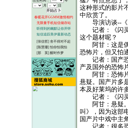
猛》有点意思了
出生时间：
年
月
日
这种形式的影片
中欣赏了。
春暖花开GGMM激情相约
导演访谈--《
无限量手机短信储存站
记者：《闪灵凶
听得到的幽默让你开怀
短信追踪美伊最新动态
这个题材呢？
[张信哲]
舍不得对不起
阿甘：这是偶然
[陈慧珊]
怕你怕我怕
恐怖片，但又怕
[那 英]
醒时作梦
记者：国产恐怖
产及国外的恐怖
阿甘：恐怖片往
悬疑。国产片多
本及好莱坞的许
记者：《闪灵
阿甘：悬疑。看
叫》，因为这部
国产片中戏中主
记者：很多恐怖