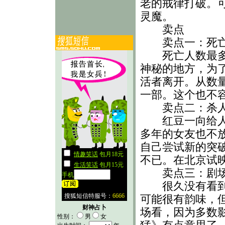
老的戒律打破。
灵魔。
卖点
卖点一：死
死亡人数最多的
神秘的地方，为
活者离开。从数
一部。这个也不
卖点二：杀
红豆一向给人的
多年的女友也不
自己尝试新的突
不已。在北京试
卖点三：剧
很久没有看到如
可能很有韵味，
财神占卜
场看，因为多数
性别：
男
女