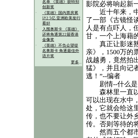
名单 《英雄》获特别
影院必将响起新一
创新奖
近十年来，中国
·
《英雄》国内票房累
计2.5亿 亚洲欧美发行
了一部《古镜怪
看好
人是有点吓人，
·
入围奥斯卡 《英雄》
甘，一个上海藉
还将角逐第22届香港
金像奖
真正让影迷熟识
·
《英雄》不负众望提
亲》，1500万
名奥斯卡 角逐最佳外
语片奖
战越勇，竟然拍出
更多
...
猛》，并且向记者
逃！”--编者
剧情--什么是
森林里一直以来
可以出现在水中
处，它就会给这
传，也不要让外
传。否则等待的
然而五个都市青