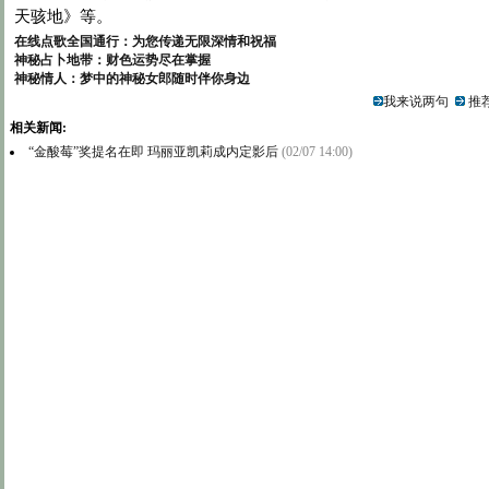
天骇地》等。
在线点歌全国通行：为您传递无限深情和祝福
神秘占卜地带：财色运势尽在掌握
神秘情人：梦中的神秘女郎随时伴你身边
我来说两句
推荐
相关新闻:
“金酸莓”奖提名在即 玛丽亚凯莉成内定影后
(02/07 14:00)