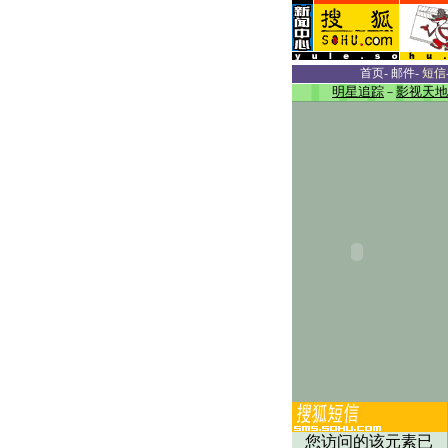
首页
-
邮件
-
短信
明星追踪
－
影视天地