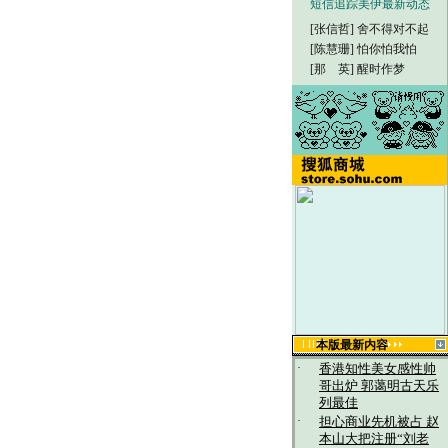
短信追踪美伊最新动态
[张信哲]
舍不得对不起
[陈慧珊]
怕你怕我怕
[那 英]
醒时作梦
本版最新内容
·
香港知性美女感性帅
哥出炉 郭蔼明古天乐
列最佳
·
担心商业先机被占 赵
本山大把注册“刘老