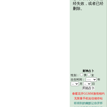
财神占卜
性别：
男
女
出生时间：
年
月
日
春暖花开GGMM激情相约
无限量手机短信储存站
听得到的幽默让你开怀