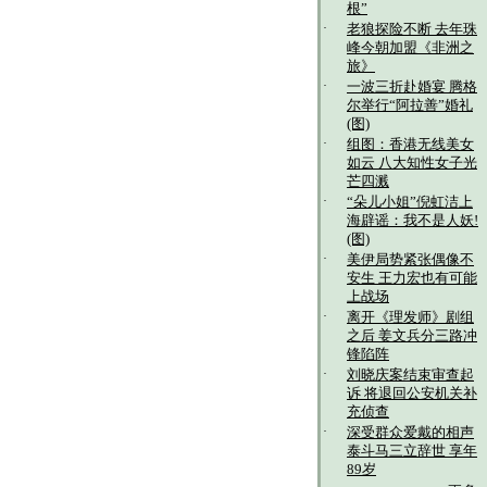
根”
·
老狼探险不断 去年珠
峰今朝加盟《非洲之
旅》
·
一波三折赴婚宴 腾格
尔举行“阿拉善”婚礼
(图)
·
组图：香港无线美女
如云 八大知性女子光
芒四溅
·
“朵儿小姐”倪虹洁上
海辟谣：我不是人妖!
(图)
·
美伊局势紧张偶像不
安生 王力宏也有可能
上战场
·
离开《理发师》剧组
之后 姜文兵分三路冲
锋陷阵
·
刘晓庆案结束审查起
诉 将退回公安机关补
充侦查
·
深受群众爱戴的相声
泰斗马三立辞世 享年
89岁