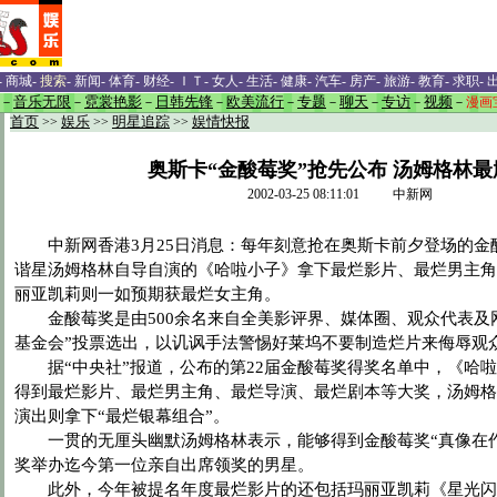
-
商城
-
搜索
-
新闻
-
体育
-
财经
-
ＩＴ
-
女人
-
生活
-
健康
-
汽车
-
房产
-
旅游
-
教育
-
求职
-
－
音乐无限
－
霓裳艳影
－
日韩先锋
－
欧美流行
－
专题
－
聊天
－
专访
－
视频
－
漫画
首页
>>
娱乐
>>
明星追踪
>>
娱情快报
奥斯卡“金酸莓奖”抢先公布 汤姆格林最
2002-03-25 08:11:01 中新网
中新网香港3月25日消息：每年刻意抢在奥斯卡前夕登场的金
谐星汤姆格林自导自演的《哈啦小子》拿下最烂影片、最烂男主角
丽亚凯莉则一如预期获最烂女主角。
金酸莓奖是由500余名来自全美影评界、媒体圈、观众代表及
基金会”投票选出，以讥讽手法警惕好莱坞不要制造烂片来侮辱观
据“中央社”报道，公布的第22届金酸莓奖得奖名单中，《哈啦
得到最烂影片、最烂男主角、最烂导演、最烂剧本等大奖，汤姆格
演出则拿下“最烂银幕组合”。
一贯的无厘头幽默汤姆格林表示，能够得到金酸莓奖“真像在作
奖举办迄今第一位亲自出席领奖的男星。
此外，今年被提名年度最烂影片的还包括玛丽亚凯莉《星光闪