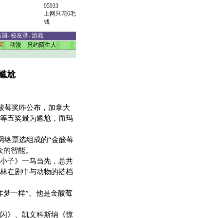
95933
上网只花6毛
钱
出国
-
校友录
-
游戏
宝
－
动漫
－
只约陌生人
尴尬
酸莓奖昨公布，加拿大
等五奖最为尴尬，而玛
网络票选组成的“金酸莓
众的智能。
小子》一马当先，总共
林在剧中与动物的搭档
梦一样”。他是金酸莓
闪》、凯文科斯纳《惊