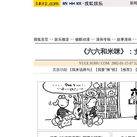
新
搜狐首页
>>
娱乐频道
>>
极酷动漫
>>
漫画专辑
>>
故事漫画
>
《六六和米咪》：
YULE.SOHU.COM 2002-01-15
页面功能 【
我来说两句
】【
我要“揪”错
】【
推荐
】