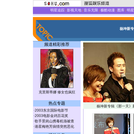
明星追踪
影视天地
音乐无限
极酷动漫
图库
明星
|
|
|
|
|
杨坤新专
频道精彩推荐
克里斯蒂娜 修女也疯狂
热点专题
杨坤新专辑《那一天》
·
2003东京国际电影节
·
2003电影金鸡百花奖
·
歌手景岗山携毒机场被查
·
港星梅艳芳病情突然恶化