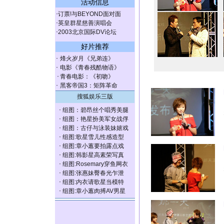
活动信息
·
订票!与BEYOND面对面
·
英皇群星慈善演唱会
·
2003北京国际DV论坛
好片推荐
·
烽火岁月《兄弟连》
·
电影《青春残酷物语》
·
青春电影：《初吻》
·
黑客帝国3：矩阵革命
搜狐娱乐三版
·
组图：碧昂丝个唱秀美腿
·
组图：艳星扮美军女战俘
·
组图：古仔与泳装妹嬉戏
·
组图:歌星雪儿性感造型
·
组图:章小蕙要拍露点戏
·
组图:韩影星高素荣写真
·
组图:Rosemary穿鱼网衣
·
组图:张惠妹臀春光乍泄
·
组图:内衣请歌星当模特
·
组图:章小蕙肉搏AV男星