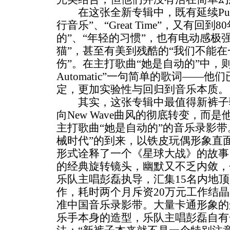
在这张全新专辑中，既有延续Punk
行音乐”、“Great Time”，又有回
的”、“年轻的习惯”，也有电动感极强的“F
猫”，甚至有美到残酷的“我们不能在
伤”。在主打歌曲“她是自动的”中，则反
Automatic”一句简单的歌词——
定，更加实验性与回归到音乐本质。
其实，这张专辑中最值得新裤子骄傲的
向New Wave曲风的彻底转变，而
主打歌曲“她是自动的”的音乐录影带
械时代”的到来，以铁皮玩偶形象直
形式诠释了一个《星球大战》的故事
的经典旋转镜头，幽默又不乏内敛，
乐队主唱彭磊执导，汇集15名内地
作，耗时两个月斥资20万元工作结
准中国音乐录影带。大量卡通形象的
乐手本身的造型，乐队主唱彭磊自有