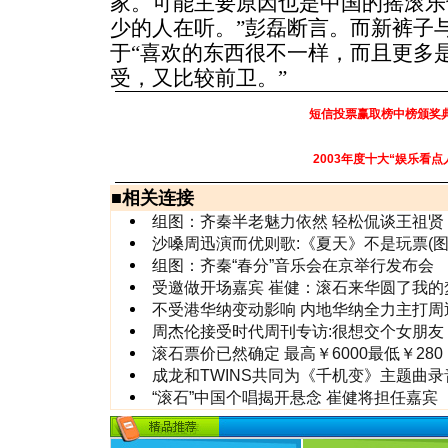
家。可能主要原因也是中国的摇滚乐
少的人在听。”彭磊断言。而新裤子
于“喜欢的东西很不一样，而且更多
受，又比较前卫。”
短信投票赢取榜中榜颁奖
2003年度十大“娱乐看点
■
相关连接
组图：齐秦半老魅力依然 轻松侃谈王祖贤
沙嗓周迅演而优则歌:《夏天》不是玩票(图
组图：齐秦“春分”音乐会在京举行发布会
受邀做开场嘉宾 崔健：滚石来华圆了我的
不受港华纳变动影响 内地华纳全力主打周
周杰伦接受时代周刊专访:很想交个女朋友
滚石票价已然确定 最高￥6000最低￥280
成龙和TWINS共同为《千机变》主题曲录音
“滚石”中国个唱揭开悬念 崔健将担任嘉宾