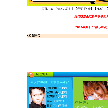
页面功能 【
我来说两句
】【
我要“揪”错
】【
推荐
】【
短信投票赢取榜中榜颁奖
2003年度十大“娱乐看点
■
相关连接
去东京迪斯尼，过桃色圣诞节
!
精彩相册
[男]
[女]
活力社员
[男]
[女]
魅力情人
[男]
[女]
美女
天若有情
·
和弦铃声：
帅哥
不帅照脸踢
很爱很爱你
有多少爱可