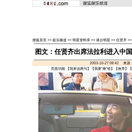
搜狐首页
>>
娱乐频道
>>
明星资料库
>>
港台明星
>>
任贤齐
>
图文：任贤齐出席法拉利进入中国市
2003-10-27 08:42 来
页面功能 【
我来说两句
】【
我要“揪”错
】【
推荐
】【