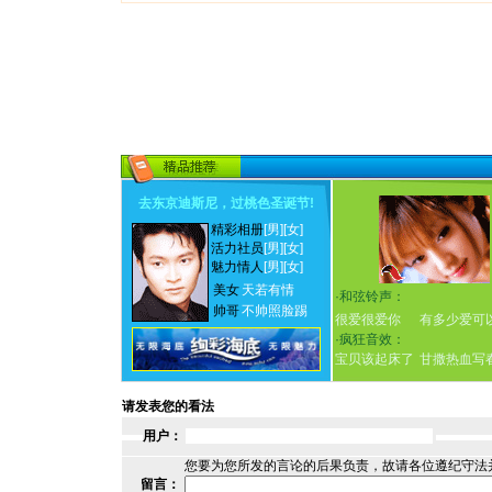
去东京迪斯尼，过桃色圣诞节
!
精彩相册
[男]
[女]
活力社员
[男]
[女]
魅力情人
[男]
[女]
美女
天若有情
·
和弦铃声：
帅哥
不帅照脸踢
很爱很爱你
有多少爱可
·
疯狂音效：
宝贝该起床了
甘撒热血写
请发表您的看法
用户：
您要为您所发的言论的后果负责，故请各位遵纪守法
留言：