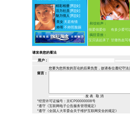
精彩相册
[男]
[女]
活力社员
[男]
[女]
魅力情人
[男]
[女]
美女
天若有情
·
和弦铃声：
帅哥
不帅照脸踢
很爱很爱你
有多少爱可
·
疯狂音效：
宝贝该起床了
甘撒热血写
请发表您的看法
用户：
您要为您所发的言论的后果负责，故请各位遵纪守法
留言：
*经营许可证编号：京ICP00000008号
*遵守《互联网电子公告服务管理规定》
*遵守《全国人大常委会关于维护互联网安全的规定》