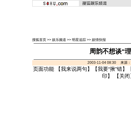
搜狐首页
>>
娱乐频道
>>
明星追踪
>>
娱情快报
周韵不想谈“理
2003-11-04 08:30 来
页面功能 【
我来说两句
】【
我要“揪”错
】
印
】 【
关闭