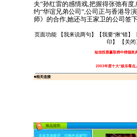
夫”孙红雷的感情戏,把握得张弛有度
约“华谊兄弟公司”,公司正与香港导
师》的合作,她还与王家卫的公司签
页面功能 【
我来说两句
】【
我要“揪”错
】
印
】 【
关闭
短信投票赢取榜中榜颁奖
2003年度十大“娱乐看点
■
相关连接
去东京迪斯尼，过桃色圣诞节
!