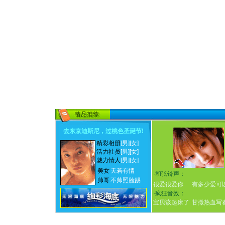
去东京迪斯尼，过桃色圣诞节
!
精彩相册
[男]
[女]
活力社员
[男]
[女]
魅力情人
[男]
[女]
美女
天若有情
·
和弦铃声：
帅哥
不帅照脸踢
很爱很爱你
有多少爱可
·
疯狂音效：
宝贝该起床了
甘撒热血写