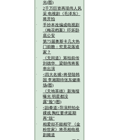
光(图)
·
2千万巨资再现伟人风
采 电视剧《毛泽东》
将开拍
·
手抄本改编成电视剧
《梅花档案》吓坏卧
底公安
·
第75届奥斯卡几大热
门前瞻：究竟花落谁
家？
·
《无间道》筹拍前传
刘德华、梁朝伟将客
串出演
·
<四大名捕>将登陆韩
国 李湘期待张东健捧
场(图)
·
《天地英雄》新海报
曝光 明星都没
露“脸”(图)
·
<跆拳道>导演想拍全
裸戏 陶红要求延期
再“脱”
·
相爱却不能相守 《金
粉世家》将亮相电视
剧频道