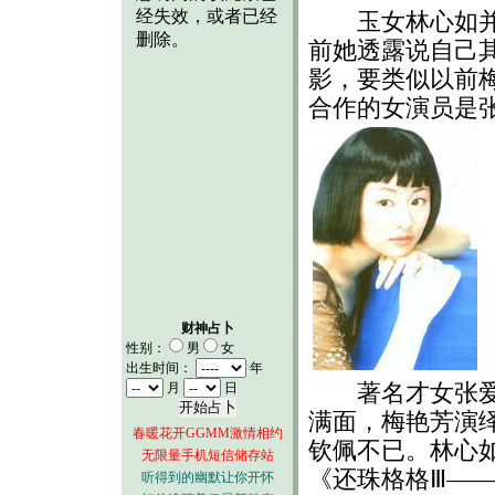
玉女林心如并不
前她透露说自己其
影，要类似以前
合作的女演员是
财神占卜
性别：
男
女
出生时间：
年
著名才女张爱玲
月
日
满面，梅艳芳演
春暖花开GGMM激情相约
钦佩不已。林心
无限量手机短信储存站
《还珠格格Ⅲ—
听得到的幽默让你开怀