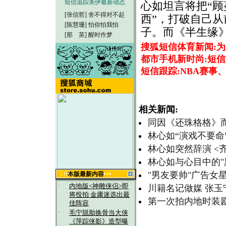
短信追踪美伊最新动态
心如坦言将把“顾
[张信哲]
舍不得对不起
西”，打破自己
[陈慧珊]
怕你怕我怕
子。而《半生缘
[那 英]
醒时作梦
搜狐短信体育新闻:
都市手机新时尚:短信
短信跟踪:NBA赛事
相关新闻:
同因《还珠格格》而
林心如“演戏不要命
林心如突然辞演 <
林心如与心目中的"
"男友要帅"广告
本版最新内容
·
内地版<神雕侠侣>即
川籍名记做媒 张玉
将投拍 金庸迷选出最
第一次拍内地时装
佳阵容
·
毛宁脱胎换骨当大侠
《萍踪侠影》造型曝