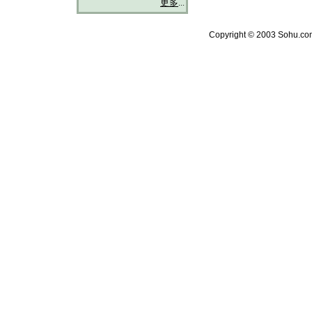
更多
...
Copyright © 2003 Sohu.com 