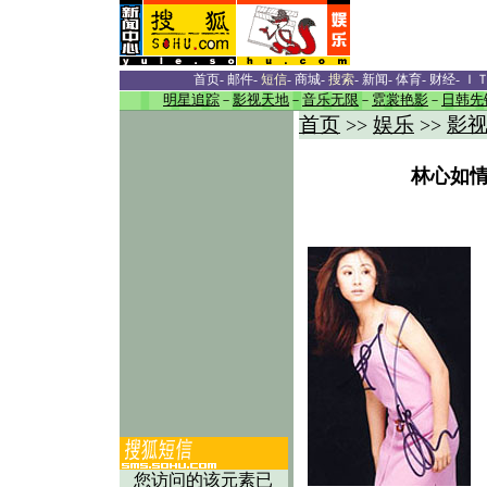
首页
-
邮件
-
短信
-
商城
-
搜索
-
新闻
-
体育
-
财经
-
Ｉ
明星追踪
－
影视天地
－
音乐无限
－
霓裳艳影
－
日韩先
首页
娱乐
影
>>
>>
林心如情