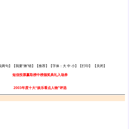
说两句
】【
我要“揪”错
】【
推荐
】【字体：
大
中
小
】【
打印
】 【
关闭
】
短信投票赢取榜中榜颁奖典礼入场券
2003年度十大“娱乐看点人物”评选