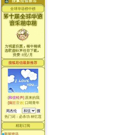
全球华语榜中榜
搜狐彩信最新推荐
·
[
和
弦
铃
声
]
原来的我
·
[
疯
狂
音
效
]
口哨青年
热门词：
必杀功
林忆莲
精彩订阅
新闻资讯