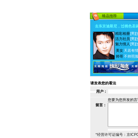
去东京迪斯尼，过桃色圣
精彩相册
[男]
[
活力社员
[男]
[
魅力情人
[男]
[
美女
天若有
帅哥
不帅照
请发表您的看法
用户：
您要为您所发的言
留言：
*经营许可证编号：京ICP00