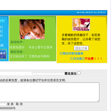
诞节
!
女]
女]
含蓄幽默的情趣段子，创意新
女]
颖的搞笑图片，让你看了就想
情
·
和弦铃声：
笑，笑了还想笑。
脸踢
很爱很爱你
有多少爱可以重来
·
疯狂音效：
订阅任何
彩信服务
宝贝该起床了
甘撒热血写春秋
三天内退订
不收费！！！
匿名发出
论的后果负责，故请各位遵纪守法并注意语言文明。
000008号