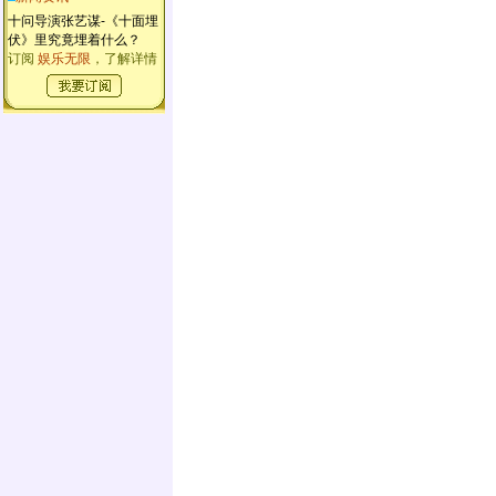
十问导演张艺谋-《十面埋
伏》里究竟埋着什么？
订阅
娱乐无限
，了解详情