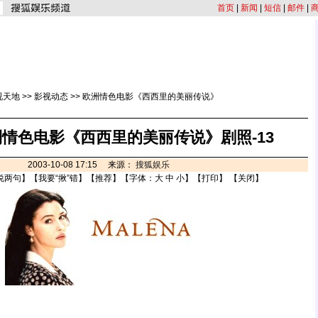
首页
|
新闻
|
短信
|
邮件
|
视天地
>>
影视动态
>>
欧洲情色电影《西西里的美丽传说》
情色电影《西西里的美丽传说》剧照-13
2003-10-08 17:15 来源：
搜狐娱乐
说两句
】【
我要“揪”错
】【
推荐
】【字体：
大
中
小
】【
打印
】 【
关闭
】