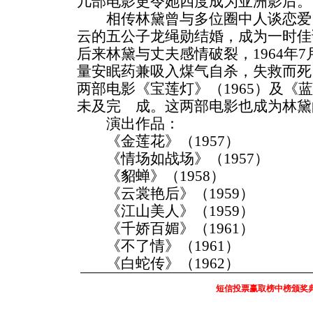
几部电影更令她四度成为亚洲影后。
相传林黛曾与多位圈中人谈恋爱，1
云的五公子龙绳勋结婚，成为一时佳
后来林黛与丈夫感情破裂，1964年7
量安眠药兼吸入煤气自杀，失救而死
两部电影《宝莲灯》（1965）及《蓝
未及完 成。这两部电影也成为林黛
演出作品：
《金莲花》（1957）
《情场如战场》（1957）
《貂蝉》（1958）
《云裳艳后》（1959）
《江山美人》（1959）
《千娇百媚》（1961）
《不了情》（1961）
《白蛇传》（1962）
短信投票赢取榜中榜颁奖