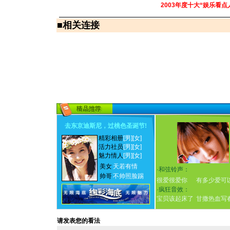
2003年度十大“娱乐看点
■
相关连接
去东京迪斯尼，过桃色圣诞节
!
精彩相册
[男]
[女]
活力社员
[男]
[女]
魅力情人
[男]
[女]
美女
天若有情
·
和弦铃声：
帅哥
不帅照脸踢
很爱很爱你
有多少爱可
·
疯狂音效：
宝贝该起床了
甘撒热血写
请发表您的看法