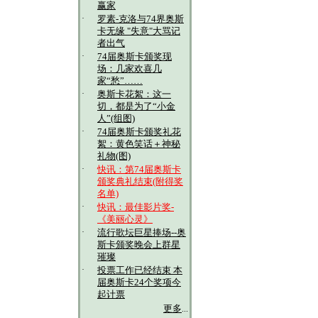
赢家
·
罗素-克洛与74界奥斯
卡无缘 "失意"大骂记
者出气
·
74届奥斯卡颁奖现
场：几家欢喜几
家“愁”……
·
奥斯卡花絮：这一
切，都是为了“小金
人”(组图)
·
74届奥斯卡颁奖礼花
絮：黄色笑话＋神秘
礼物(图)
·
快讯：第74届奥斯卡
颁奖典礼结束(附得奖
名单)
·
快讯：最佳影片奖-
《美丽心灵》
·
流行歌坛巨星捧场--奥
斯卡颁奖晚会上群星
璀璨
·
投票工作已经结束 本
届奥斯卡24个奖项今
起计票
更多
...