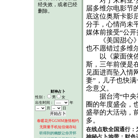
对于朱莉亚·罗
届多维尔电影节
底这位奥斯卡影
分手，心情尚未
媒体前接受“公开
《美国甜心》另
也不愿错过多维
以《蒙面侠佐罗
斯，三年前便是
见面进而坠入情
妻”，儿子也快
念意义。
财神占卜
据台湾“中央社
性别：
男
女
出生时间：
年
圈的年度盛会，
月
日
盛举的大活动，
多。
春暖花开GGMM激情相约
无限量手机短信储存站
在线点歌全国通行：
听得到的幽默让你开怀
神秘占卜地带：财色