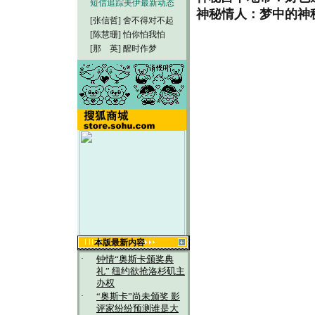
短信追踪美伊最新动态
神秘情人：梦中的神
[张信哲]
舍不得对不起
[陈慧珊]
怕你怕我怕
[那 英]
醒时作梦
本版最新内容
·
钟情“奥斯卡颁奖典
礼” 纽约欲抢洛杉矶主
办权
·
“奥斯卡”尚未颁奖 影
评家纷纷预测谁是大