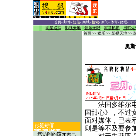
首页
-
邮件
-
短信
-
商城
-
搜索
-
新闻
-
体育
-
财经
-
Ｉ
明星追踪
－
影视天地
－
音乐无限
－
霓裳艳影
－
日韩先
首页
>>
娱乐
>>
影视天地
>>
奥斯
法国多维尔电影
国甜心》，不过
面对媒体，已表示
则是等不及要参