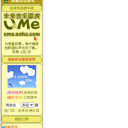
全球华语榜中榜
搜狐彩信最新推荐
·
[
和
弦
铃
声
]
原来的我
·
[
疯
狂
音
效
]
口哨青年
热门词：
必杀功
林忆莲
精彩订阅
新闻资讯