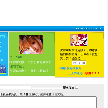
诞节
!
女]
女]
含蓄幽默的情趣段子，创意新
女]
颖的搞笑图片，让你看了就想
情
·
和弦铃声：
笑，笑了还想笑。
脸踢
很爱很爱你
有多少爱可以重来
·
疯狂音效：
订阅任何
彩信服务
宝贝该起床了
甘撒热血写春秋
三天内退订
不收费！！！
匿名发出
论的后果负责，故请各位遵纪守法并注意语言文明。