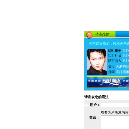
去东京迪斯尼，过桃色圣
精彩相册
[男]
[
活力社员
[男]
[
魅力情人
[男]
[
美女
天若有
帅哥
不帅照
请发表您的看法
用户：
您要为您所发的言
留言：