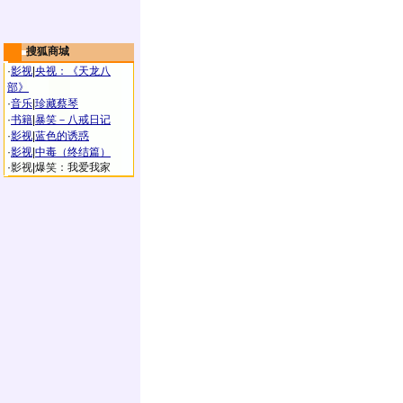
搜狐商城
·
影视
|
央视：《天龙八
部》
·
音乐
|
珍藏蔡琴
·
书籍
|
暴笑－八戒日记
·
影视
|
蓝色的诱惑
·
影视
|
中毒（终结篇）
·
影视
|
爆笑：我爱我家