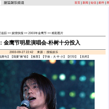
首页
|
新闻
|
短信
|
邮件
|
星追踪
>>
娱情快报
>>
2003年金鹰节
>>
精彩图片
：金鹰节明星演唱会-朴树十分投入
2003-09-27 22:42 来源：
搜狐娱乐
说两句
】【
我要“揪”错
】【
推荐
】【字体：
大
中
小
】【
打印
】 【
关闭
】