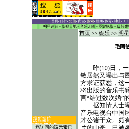
首页
-
邮件
-
短信
-
商城
-
搜索
-
新闻
-
体育
-
财经
-
Ｉ
明星追踪
－
影视天地
－
音乐无限
－
霓裳艳影
－
日韩先
首页
娱乐
明
>>
>>
毛阿敏
昨(10)日，
敏居然又曝出与
方求证获悉，这
将出版的音乐书
言“结过数次婚”
据知情人士曝料
音乐电视台中国
才公诸于众。颇
片的山奇，已被各