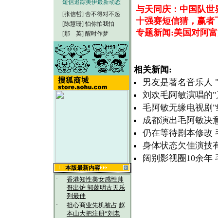
短信追踪美伊最新动态
与天同庆：中国队世
[张信哲]
舍不得对不起
十强赛短信猜，赢者
[陈慧珊]
怕你怕我怕
专题新闻:美国对阿
[那 英]
醒时作梦
相关新闻:
男友是著名音乐人 
刘欢毛阿敏演唱的"
毛阿敏无缘电视剧"
成都演出毛阿敏决
仍在等待剧本修改 
身体状态欠佳演技
阔别影视圈10余年
本版最新内容
·
香港知性美女感性帅
哥出炉 郭蔼明古天乐
列最佳
·
担心商业先机被占 赵
本山大把注册“刘老