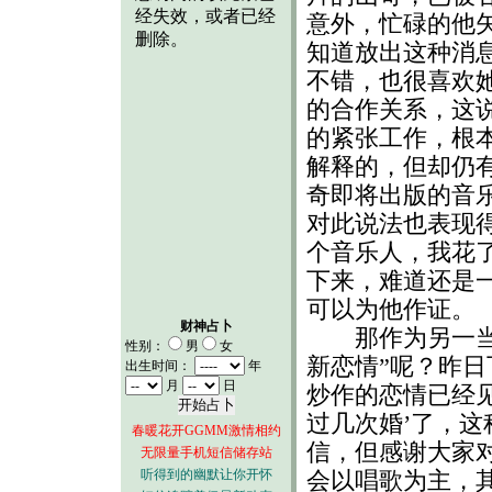
意外，忙碌的他
知道放出这种消
不错，也很喜欢
的合作关系，这说
的紧张工作，根
解释的，但却仍
奇即将出版的音
对此说法也表现
个音乐人，我花
下来，难道还是
可以为他作证。
财神占卜
那作为另一当事
性别：
男
女
新恋情”呢？昨
出生时间：
年
月
日
炒作的恋情已经见
过几次婚’了，
春暖花开GGMM激情相约
信，但感谢大家
无限量手机短信储存站
听得到的幽默让你开怀
会以唱歌为主，