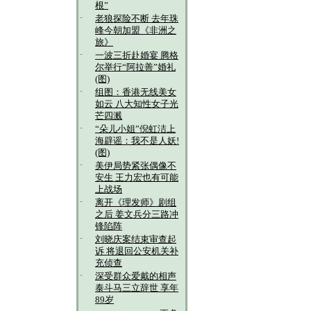
根”
·
老狼探险不断 去年珠
峰今朝加盟《非洲之
旅》
·
一波三折赴婚宴 腾格
尔举行“阿拉善”婚礼
(图)
·
组图：香港无线美女
如云 八大知性女子光
芒四溅
·
“朵儿小姐”倪虹洁上
海辟谣：我不是人妖!
(图)
·
美伊局势紧张偶像不
安生 王力宏也有可能
上战场
·
离开《理发师》剧组
之后 姜文兵分三路冲
锋陷阵
·
刘晓庆案结束审查起
诉 将退回公安机关补
充侦查
·
深受群众爱戴的相声
泰斗马三立辞世 享年
89岁