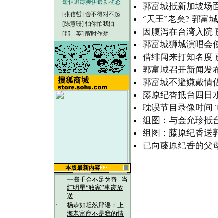
短信追踪美伊最新动态
郭富城抵新加坡场面
[张信哲]
舍不得对不起
“天王”老矣? 郭富
[陈慧珊]
怕你怕我怕
因腹泻在台湾入院 
[那 英]
醒时作梦
郭富城狮城演唱会使
借绯闻来打知名度 
郭富城召开新闻发布会
郭富城不避嫌戴情
藤原纪香抵台四日水
耽误节目录像时间 T
组图：与金允珍抵台
组图：藤原纪香送郭
已向藤原纪香的父母
本版最新内容
·
一掷千金不足为奇--当
红明星“败家”事迹放
送
·
杨恭如坦然辟谣：上
海老富商不是我的情