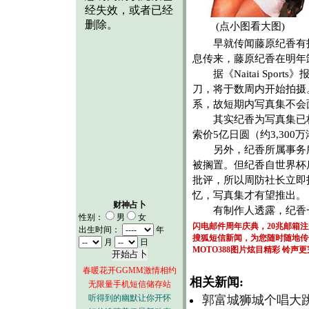
(点小图看大图)
早就传闻藤原纪香有拍露
息传来，藤原纪香在明年
据《Naitai Spo
刀，将于数周内开始拍摄
系，故短期内写真集不会
其实纪香为写真集已构思很
索价5亿日圆（约3,30
另外，纪香所属事务所
被搁置。但纪香自世界杯
批评，所以周防社长立即
忆，写真集才有望推出。
财神占卜
有制作人透露，纪香一
性别：
男
女
闪电邮件周年庆典，20兆邮箱
出生时间：
年
搜狐短信新闻，为您随时随地传
月
日
MOTO388图片炫目精彩
铃声更
春暖花开GGMM激情相约
相关新闻:
无限量手机短信储存站
听得到的幽默让你开怀
郭富城狮城个唱大