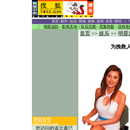
首页
-
邮件
-
短信
-
商城
-
搜索
-
新闻
-
体育
-
财经
-
Ｉ
明星追踪
－
影视天地
－
音乐无限
－
霓裳艳影
－
日韩先
首页
>>
娱乐
>>
明星
为挽救