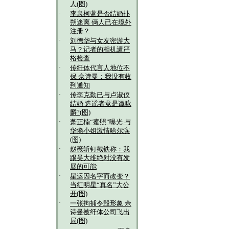
人(图)
·
李泉柯蓝是否结婚扑
朔迷离 俩人已在境外
注册？
·
刘德华与女友密游大
马？记者的相机遭严
格检查
·
传纤体代言人地位不
保 佘诗曼：我没有收
到通知
·
传李克勤已与卢淑仪
结婚 造谣者竟是谭咏
麟?(图)
·
萧正楠“蜜照”曝光 与
华裔小姐激情哈尔滨
(图)
·
赵薇斩钉截铁称：我
跟吴大维绝对没有发
展的可能
·
星运因名字而改变？
当红明星“真名”大公
开(图)
·
一张拘捕令毁形象 佘
诗曼被纤体公司飞出
局(图)