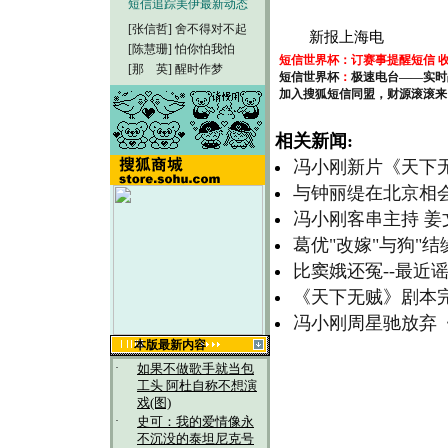
短信追踪美伊最新动态
[张信哲]
舍不得对不起
新报上海电
[陈慧珊]
怕你怕我怕
短信世界杯
：
订赛事提醒短信 
[那 英]
醒时作梦
短信世界杯
：
极速电台——实时
加入搜狐短信同盟，财源滚滚来
相关新闻:
冯小刚新片《天下无
与钟丽缇在北京相会
冯小刚客串主持 
葛优"改嫁"与狗"结
比窦娥还冤--最近
《天下无贼》剧本完
冯小刚周星驰放弃《
本版最新内容
·
如果不做歌手就当包
工头 阿杜自称不想演
戏(图)
·
史可：我的爱情像永
不沉没的泰坦尼克号