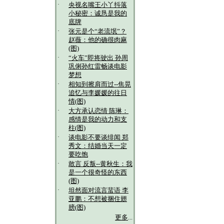
·
央视名嘴王小丫抖落
小秘密：诚恳是我的
底牌
·
张元是个“老流氓”？
赵薇：他的确很肉麻
(图)
·
“火车”即将驶出 孙周
巩俐孙红雷畅谈电影
梦想
·
相知到擦肩而过--焦晃
追忆与李媛媛的往日
情(图)
·
大方承认恋情 陈琳：
感情是我的动力和支
柱(图)
·
谈电影不要谈绯闻 郑
秀文：结婚当天一定
要吃饱
·
敢言 反叛--黄秋生：我
是一个很奇怪的东西
(图)
·
坦然面对流言蜚语 李
亚鹏：不想被捆住翅
膀(图)
更多
...