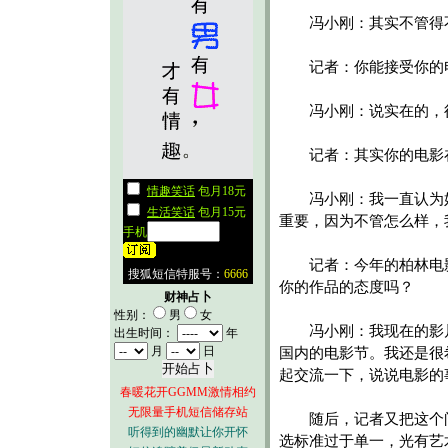
冯小刚：其实不管得不
记者：你能接受你的电
冯小刚：说实在的，得
记者：其实你的电影在
冯小刚：我一直认为好
重要，因为不管怎么样，
记者：今年的柏林电影
你的作品的态度吗？
财神占卜
性别：
男
女
冯小刚：我现在的影片
出生时间：
年
月
日
国内的电影节。我还是很
起交流一下，说说电影的
春暖花开GGMM激情相约
无限量手机短信储存站
随后，记者又把这个问
听得到的幽默让你开怀
选标准过于单一，光有艺