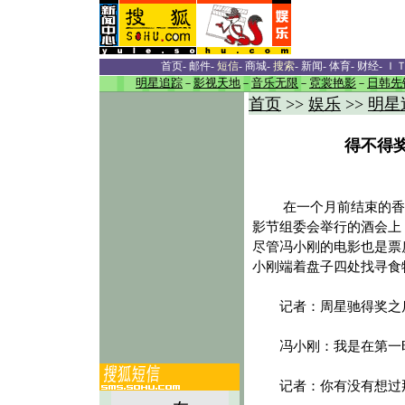
首页
-
邮件
-
短信
-
商城
-
搜索
-
新闻
-
体育
-
财经
-
Ｉ
明星追踪
－
影视天地
－
音乐无限
－
霓裳艳影
－
日韩先
首页
>>
娱乐
>>
明星
得不得
 在一个月前结束的香
影节组委会举行的酒会上
尽管冯小刚的电影也是票
小刚端着盘子四处找寻食
记者：周星驰得奖之后
冯小刚：我是在第一时
记者：你有没有想过那