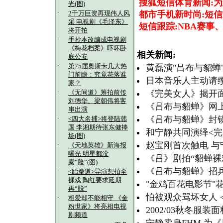
搜狐短信体育新闻:
光(图)
·
都市手机新时尚:短信
2千万巨资再现伟人风
采 电视剧《毛泽东》
短信跟踪:NBA赛事
将开拍
·
手抄本改编成电视剧
《梅花档案》吓坏卧
相关新闻:
底公安
·
第75届奥斯卡几大热
黄磊演"吕布与貂蝉
门前瞻：究竟花落谁
日本音乐人主动请
家？
·
《完美女人》揭开
《无间道》筹拍前传
刘德华、梁朝伟将客
《吕布与貂蝉》网
串出演
《吕布与貂蝉》封镜
·
<四大名捕>将登陆韩
国 李湘期待张东健捧
和宁静共同演绎<完
场(图)
赵宝刚首次触电 
·
《天地英雄》新海报
曝光 明星都没
《吕》剧拍“貂蝉裸
露“脸”(图)
《吕布与貂蝉》招
·
<跆拳道>导演想拍全
裸戏 陶红要求延期
"金鸡百花电影节"
再“脱”
怕被观众骂坏女人 
·
相爱却不能相守 《金
粉世家》将亮相电视
2002/03秋冬服
剧频道