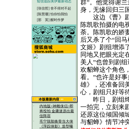
群”。他觉得谢
短信追踪美伊最新动态
身，无缘回归三
[张信哲]
舍不得对不起
[陈慧珊]
怕你怕我怕
这边《曹》剧组
[那 英]
醒时作梦
陈凯歌拍摄的电
荼。陈凯歌的娇
后又杀了个“回马
文姬》剧组增添
同地又把眼光定在
美人”也曾到剧
欢貂蝉这个角色
看。”也许是好
雄》，还准备回
心，剧组只好等
昨日，剧组终于
本版最新内容
一拍完，立刻来
·
内地版<神雕侠侣>即
将投拍 金庸迷选出最
还原这位倾国倾
佳阵容
与貂蝉》情节冲
·
毛宁脱胎换骨当大侠
《萍踪侠影》造型曝