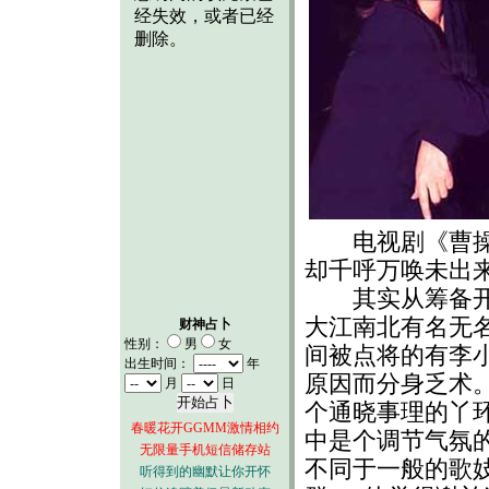
电视剧《曹操与
却千呼万唤未出
其实从筹备开始
大江南北有名无
财神占卜
性别：
男
女
间被点将的有李
出生时间：
年
原因而分身乏术
月
日
个通晓事理的丫
春暖花开GGMM激情相约
中是个调节气氛
无限量手机短信储存站
不同于一般的歌
听得到的幽默让你开怀