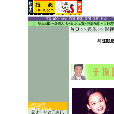
首页
-
邮件
-
短信
-
商城
-
搜索
-
新闻
-
体育
-
财经
-
Ｉ
明星追踪
－
影视天地
－
音乐无限
－
霓裳艳影
－
日韩先
首页
娱乐
影
>>
>>
与陈凯