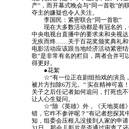
产”，而开幕式晚会与“同一首歌”的
夺主的嫌疑也令人关注。
李国民：紧密联合“同一首歌”
现在大多数活动都是有冠名的，
中央电视台直播中的要求未和央视达
无疾而终……关于百花奖颁奖典礼和
电影活动应该跟当地经济活动紧密结
歌”是非常有名的栏目，两者合并可
得更好。
●花絮
☆“有一位正在剧组拍戏的演员，
被片方扣除6万元。” 实在精神可嘉
关子之后任记者如何追问，打死也不
让人心生疑问。
☆“除《英雄》外，《天地英雄》
错，它咋不参评呢？”有记者想探其
知，组委会压根儿没接到人家的申请
31日，那会儿影片是否通过审查了