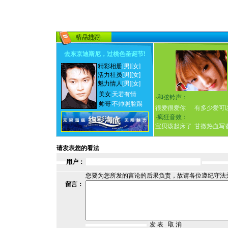
去东京迪斯尼，过桃色圣诞节
!
精彩相册
[男]
[女]
活力社员
[男]
[女]
魅力情人
[男]
[女]
美女
天若有情
·
和弦铃声：
帅哥
不帅照脸踢
很爱很爱你
有多少爱可
·
疯狂音效：
宝贝该起床了
甘撒热血写
请发表您的看法
用户：
您要为您所发的言论的后果负责，故请各位遵纪守法
留言：