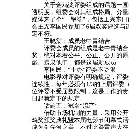
关于金鸡奖评委组成的话题一直
透明度，组委会对其组成格局、分量
媒体来了个“一锅端”，包括王兴东
会主席李国民参加了6届双奖评选与
定不符。
王晓棠：成员老中青结合
评委会成员的组成是老中青结合
奖，绝对本着公平、公正、公开的原
彪、袁泉他们，都是这届新成员。
李国民：“主办”评委不受限
电影界对评委有明确规定，评委
连续性，每年必须有1/3的上届评委（
位评委不受届数限制，这是工作的责
日起就定下的规定。
话题五：冠名“流产”
借助市场机制的力量，采用公开
鸡奖颁奖典礼暨本届电影节闭幕式活
成为创先河之举，不过此举雷声大在