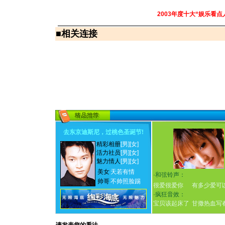
2003年度十大“娱乐看点
■
相关连接
去东京迪斯尼，过桃色圣诞节
!
精彩相册
[男]
[女]
活力社员
[男]
[女]
魅力情人
[男]
[女]
美女
天若有情
·
和弦铃声：
帅哥
不帅照脸踢
很爱很爱你
有多少爱可
·
疯狂音效：
宝贝该起床了
甘撒热血写