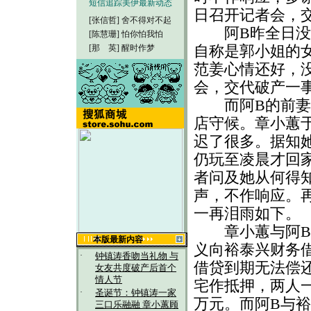
短信追踪美伊最新动态
日召开记者会，
[张信哲]
舍不得对不起
阿B昨全日没有
[陈慧珊]
怕你怕我怕
[那 英]
醒时作梦
自称是郭小姐的
范姜心情还好，
会，交代破产一
而阿B的前妻章
店守候。章小蕙
迟了很多。据知
仍玩至凌晨才回
者问及她从何得
声，不作响应。
一再泪雨如下。
章小蕙与阿B欠
本版最新内容
义向裕泰兴财务
·
钟镇涛香吻当礼物 与
借贷到期无法偿
女友共度破产后首个
情人节
宅作抵押，两人
·
圣诞节：钟镇涛一家
万元。而阿B与
三口乐融融 章小蕙顾