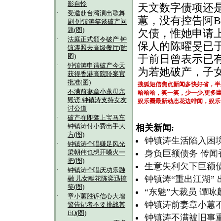
影自怜
天文数字债项还
·
受邀赴台湾演出歌舞
蕙，没有控告阿
剧 钟镇涛笑谈破产问
题(图)
欠债，惟她申请
·
法庭正式颁令破产 钟
保人的陈曜旻已
镇涛照去高级餐厅(附
图)
于前日曾表示已
·
钟镇涛申请破产今天
为若她破产，子
获得香港高院聆案官
批准(图)
搜狐短信焦点新闻多快好省，半
·
不满前妻章小蕙母亲
哈哈哈，笑一笑，少一少,更多
毁谤 钟镇涛支持女友
娱乐圈最新动态花边绯闻，娱乐
讨公道
·
破产在即驾上宝马车
钟镇涛付小费出手大
相关新闻:
方(图)
钟镇涛生活陷入困境
·
钟镇涛个唱赚足风光
身负巨额债务 传闻
梁朝伟也想开嗓火一
把(图)
生意失利欠下巨额债
·
钟镇涛个唱庆功乐融
钟镇涛“重出江湖”
融 儿女献花陈奕迅搞
笑(图)
“东魅”大裁员 谭
·
章小蕙胜诉信心大增
钟镇涛前妻章小蕙不
警告记者不要挑战其
EQ(图)
钟镇涛不满被旧事重