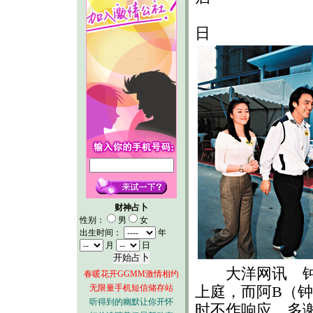
20
日
财神占卜
性别：
男
女
出生时间：
年
月
日
大洋网讯 钟镇
春暖花开GGMM激情相约
无限量手机短信储存站
上庭，而阿B（
听得到的幽默让你开怀
时不作响应，多