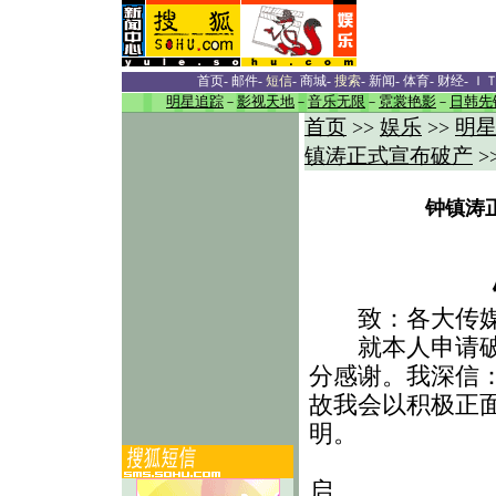
首页
-
邮件
-
短信
-
商城
-
搜索
-
新闻
-
体育
-
财经
-
Ｉ
明星追踪
－
影视天地
－
音乐无限
－
霓裳艳影
－
日韩先
首页
娱乐
明
>>
>>
镇涛正式宣布破产
>
钟镇涛
钟镇
致：各大传媒
就本人申请破产
分感谢。我深信
故我会以积极正
明。
钟
启